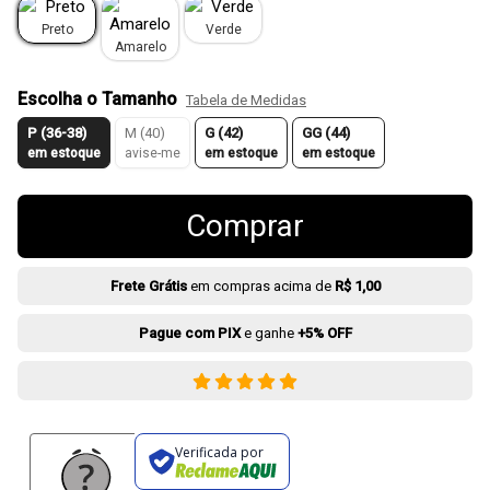
Preto
Verde
Amarelo
Escolha o Tamanho
Tabela de Medidas
P (36-38)
M (40)
G (42)
GG (44)
em estoque
avise-me
em estoque
em estoque
Comprar
Frete Grátis
em compras acima de
R$ 1,00
Pague com PIX
e ganhe
+5% OFF
Verificada por