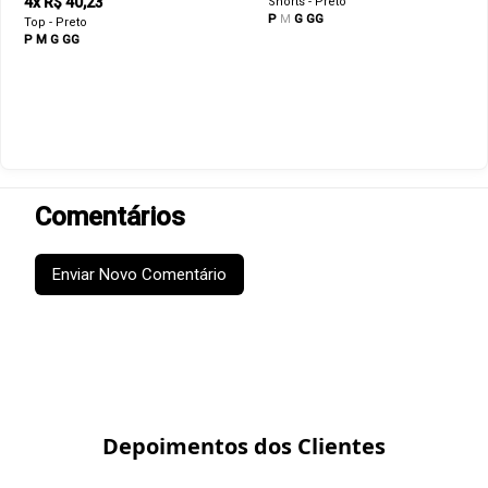
4x R$ 40,23
Shorts - Preto
P
M
G
GG
Top - Preto
P
M
G
GG
Comentários
Enviar Novo Comentário
Depoimentos dos Clientes