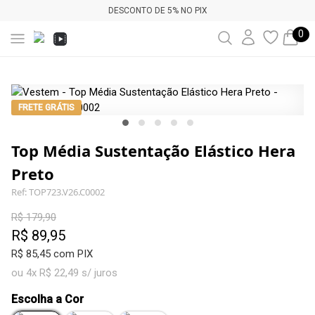
DESCONTO DE 5% NO PIX
0
FRETE GRÁTIS
Top Média Sustentação Elástico Hera
Preto
Ref: TOP723.V26.C0002
R$ 179,90
R$ 89,95
R$ 85,45 com PIX
ou 4x R$ 22,49 s/ juros
Escolha a Cor