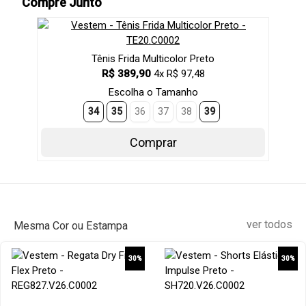
Compre Junto
Tênis Frida Multicolor Preto
R$ 389,90
4x R$ 97,48
Escolha o Tamanho
34
35
36
37
38
39
Comprar
ver todos
Mesma Cor ou Estampa
30%
30%