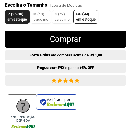
Escolha o Tamanho
Tabela de Medidas
P (36-38)
M (40)
G (42)
GG (44)
em estoque
avise-me
avise-me
em estoque
Comprar
Frete Grátis
em compras acima de
R$ 1,00
Pague com PIX
e ganhe
+5% OFF
Verificada por
SEM REPUTAÇÃO
DEFINIDA