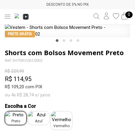
DESCONTO DE 5% NO PIX
0
FRETE GRÁTIS
Shorts com Bolsos Movement Preto
Ref: SH709.V26.C0002
R$ 229,90
R$ 114,95
R$ 109,20 com PIX
ou 4x R$ 28,74 s/ juros
Escolha a Cor
Preto
Azul
Vermelho