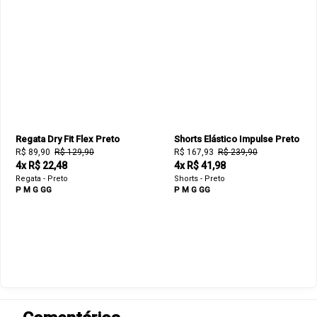
Regata Dry Fit Flex Preto
Shorts Elástico Impulse Preto
R$ 89,90
R$ 129,90
R$ 167,93
R$ 239,90
4x R$ 22,48
4x R$ 41,98
Regata - Preto
Shorts - Preto
P
M
G
GG
P
M
G
GG