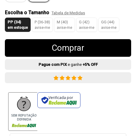
Escolha o Tamanho
Tabela de Medidas
PP (34)
P (36-38)
M (40)
G (42)
GG (44)
em estoque
avise-me
avise-me
avise-me
avise-me
Comprar
Pague com PIX
e ganhe
+5% OFF
Verificada por
SEM REPUTAÇÃO
DEFINIDA