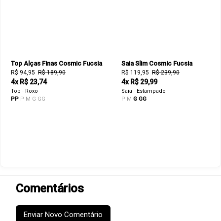
Top Alças Finas Cosmic Fucsia
Saia Slim Cosmic Fucsia
R$ 94,95
R$ 189,90
R$ 119,95
R$ 239,90
4x R$ 23,74
4x R$ 29,99
Top - Roxo
Saia - Estampado
PP
P
M
G
GG
P
M
G
GG
Comentários
Enviar Novo Comentário