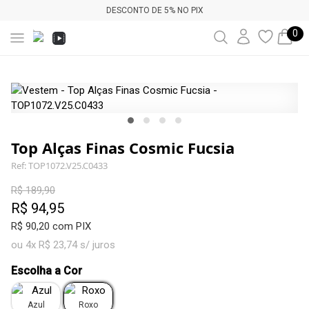
DESCONTO DE 5% NO PIX
0
Top Alças Finas Cosmic Fucsia
Ref: TOP1072.V25.C0433
R$ 189,90
R$ 94,95
R$ 90,20 com PIX
ou 4x R$ 23,74 s/ juros
Escolha a Cor
Azul
Roxo