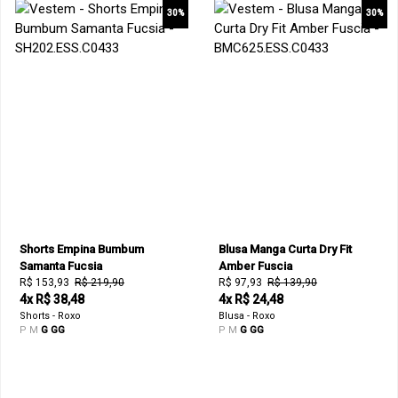
30%
30%
Shorts Empina Bumbum
Blusa Manga Curta Dry Fit
Samanta Fucsia
Amber Fuscia
R$ 153,93
R$ 219,90
R$ 97,93
R$ 139,90
4x R$ 38,48
4x R$ 24,48
Shorts - Roxo
Blusa - Roxo
P
M
G
GG
P
M
G
GG