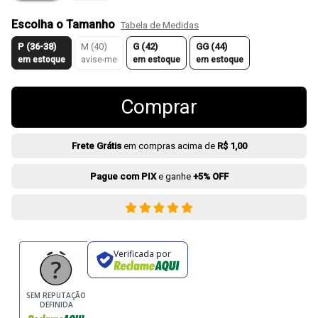
Escolha o Tamanho
Tabela de Medidas
P (36-38)
M (40)
G (42)
GG (44)
em estoque
avise-me
em estoque
em estoque
Comprar
Frete Grátis
em compras acima de
R$ 1,00
Pague com PIX
e ganhe
+5% OFF
Verificada por
SEM REPUTAÇÃO
DEFINIDA