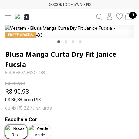
DESCONTO DE 5% NO PIX
0
FRETE GRÁTIS
Blusa Manga Curta Dry Fit Janice
Fucsia
Ref: BMC31.ESS.C0433
R$ 129,90
R$ 90,93
R$ 86,38 com PIX
ou 4x R$ 22,73 s/ juros
Escolha a Cor
Roxo
Verde