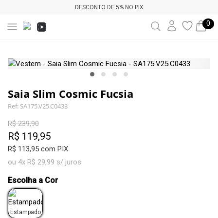
DESCONTO DE 5% NO PIX
0
Saia Slim Cosmic Fucsia
Ref: SA175.V25.C0433
R$ 239,90
R$ 119,95
R$ 113,95 com PIX
ou 4x R$ 29,99 s/ juros
Escolha a Cor
Estampado