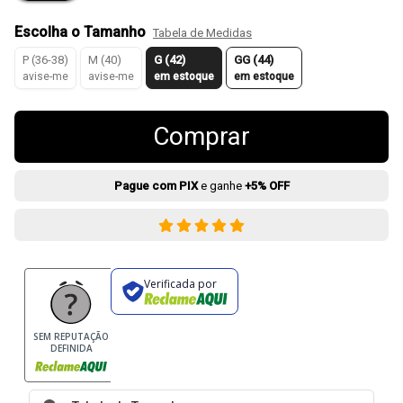
Escolha o Tamanho
Tabela de Medidas
P (36-38)
M (40)
G (42)
GG (44)
avise-me
avise-me
em estoque
em estoque
Comprar
Pague com PIX
e ganhe
+5% OFF
Verificada por
SEM REPUTAÇÃO
DEFINIDA