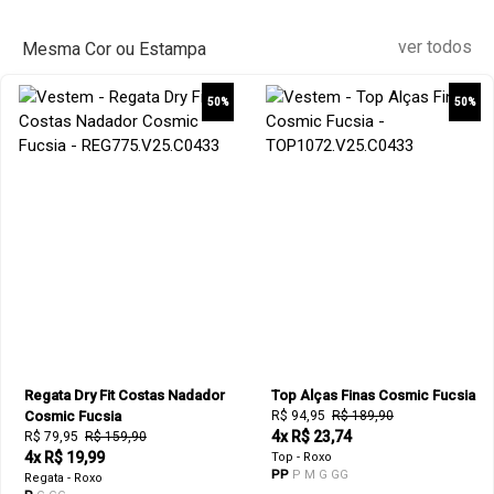
ver todos
Mesma Cor ou Estampa
50%
50%
Regata Dry Fit Costas Nadador
Top Alças Finas Cosmic Fucsia
Cosmic Fucsia
R$ 94,95
R$ 189,90
4x R$ 23,74
R$ 79,95
R$ 159,90
4x R$ 19,99
Top - Roxo
PP
P
M
G
GG
Regata - Roxo