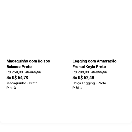
Macaquinho com Bolsos
Legging com Amarração
Balance Preto
Frontal Keyla Preto
R$ 258,93
R$ 369,90
R$ 209,93
R$ 299,90
4x R$ 64,73
4x R$ 52,48
Macaquinho - Preto
Calça Legging - Preto
P
M
G
P
M
G