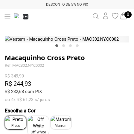
DESCONTO DE 5% NO PIX
0
Macaquinho Cross Preto
Ref: MAC302.NY.C0002
R$ 349,90
R$ 244,93
R$ 232,68 com PIX
ou 4x R$ 61,23 s/ juros
Escolha a Cor
Preto
Marrom
Off White