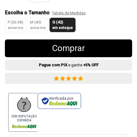
Escolha o Tamanho
Tabela de Medidas
P (36-38)
M (40)
G (42)
avise-me
avise-me
em estoque
Comprar
Pague com PIX
e ganhe
+5% OFF
Verificada por
SEM REPUTAÇÃO
DEFINIDA