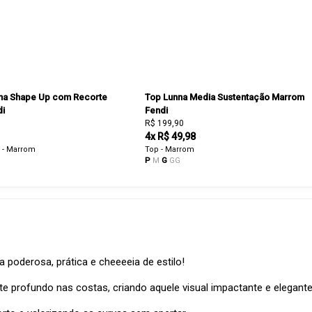
na Shape Up com Recorte
Top Lunna Media Sustentação Marrom
di
Fendi
R$ 199,90
4x R$ 49,98
 - Marrom
Top - Marrom
P
M
G
GG
oderosa, prática e cheeeeia de estilo!
e profundo nas costas, criando aquele visual impactante e elega