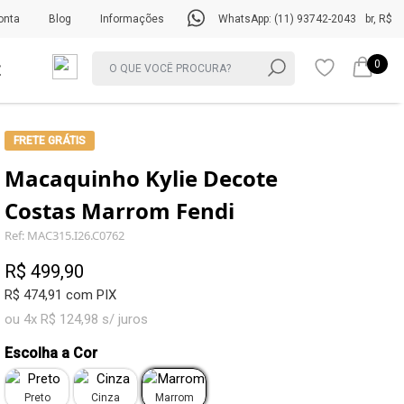
onta
Blog
Informações
WhatsApp: (11) 93742-2043
br, R$
0
FRETE GRÁTIS
Macaquinho Kylie Decote
Costas Marrom Fendi
Ref: MAC315.I26.C0762
R$ 499,90
R$ 474,91 com PIX
ou 4x R$ 124,98 s/ juros
Escolha a Cor
Preto
Cinza
Marrom