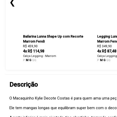
❮
Bailarina Lunna Shape Up com Recorte
Legging Lun
Marrom Fendi
Marrom Fen
R$ 459,90
R$ 349,90
4x R$ 114,98
4x R$ 87,48
Calça Legging - Marrom
Calça Legging
P
M
G
GG
P
M
G
GG
Descrição
O Macaquinho Kylie Decote Costas é para quem ama uma peça p
Ele tem mangas longas que equilibram super bem com o decot