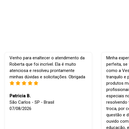
Venho para enaltecer o atendimento da
Minha exper
Roberta que foi incrível. Ela é muito
perfeita, s
atenciosa e resolveu prontamente
como a Vest
minhas dúvidas e solicitações. Obrigada
tranquilo e 
produtos ma
profissiona
Patricia B.
especiais n
São Carlos - SP - Brasil
resolvendo 
07/08/2026
troca, por 
questão e d
ouvido com r
educação, e