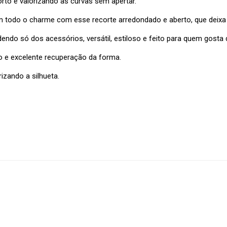
forto e valorizando as curvas sem apertar.
am todo o charme com esse recorte arredondado e aberto, que deixa
dendo só dos acessórios, versátil, estiloso e feito para quem gosta
to e excelente recuperação da forma.
izando a silhueta.