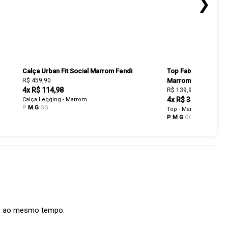
❯
Calça Urban Fit Social Marrom Fendi
Top Faixa Lunna Le
R$ 459,90
Marrom Fendi
4x R$ 114,98
R$ 139,90
4x R$ 34,98
Calça Legging - Marrom
P
M
G
GG
Top - Marrom
P
M
G
GG
nte ao mesmo tempo.