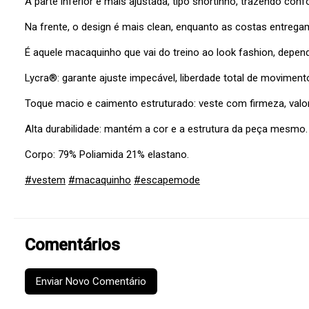
A parte inferior é mais ajustada, tipo shortinho, trazendo con
Na frente, o design é mais clean, enquanto as costas entreg
É aquele macaquinho que vai do treino ao look fashion, depen
Lycra®: garante ajuste impecável, liberdade total de movimen
Toque macio e caimento estruturado: veste com firmeza, valor
Alta durabilidade: mantém a cor e a estrutura da peça mesmo.
Corpo: 79% Poliamida 21% elastano.
#vestem
#macaquinho
#escapemode
Comentários
Enviar Novo Comentário