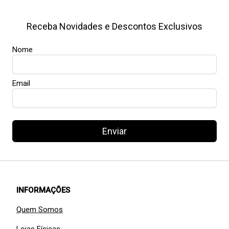
Receba Novidades e Descontos Exclusivos
Nome
Email
Enviar
INFORMAÇÕES
Quem Somos