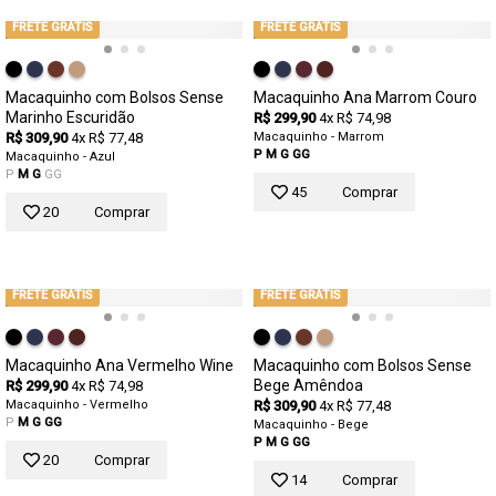
FRETE GRÁTIS
FRETE GRÁTIS
Macaquinho com Bolsos Sense
Macaquinho Ana Marrom Couro
Marinho Escuridão
R$ 299,90
4x R$ 74,98
R$ 309,90
4x R$ 77,48
Macaquinho - Marrom
P
M
G
GG
Macaquinho - Azul
P
M
G
GG
45
Comprar
20
Comprar
FRETE GRÁTIS
FRETE GRÁTIS
Macaquinho Ana Vermelho Wine
Macaquinho com Bolsos Sense
Bege Amêndoa
R$ 299,90
4x R$ 74,98
Macaquinho - Vermelho
R$ 309,90
4x R$ 77,48
P
M
G
GG
Macaquinho - Bege
P
M
G
GG
20
Comprar
14
Comprar