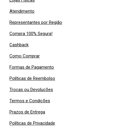
Lojas Físicas
Atendimento
Representantes por Região
Compra 100% Segura!
Cashback
Como Comprar
Formas de Pagamento
Políticas de Reembolso
Trocas ou Devoluções
Termos e Condições
Prazos de Entrega
Políticas de Privacidade