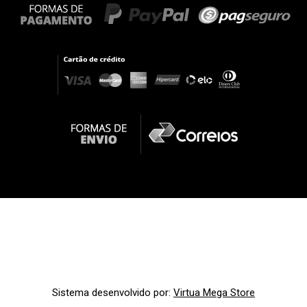
Sistema desenvolvido por:
Virtua Mega Store