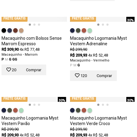
FRETE GRÁTIS
FRETE GRÁTIS
30%
Macaquinho com Bolsos Sense
Macaquinho Logomania Myst
Marrom Espresso
Vestem Adrenaline
R$ 309,90
4x R$ 77,48
R$ 299,90
Macaquinho - Marrom
R$ 209,93
4x R$ 52,48
P
M
G
GG
Macaquinho - Vermelho
P
M
G
20
Comprar
120
Comprar
FRETE GRÁTIS
FRETE GRÁTIS
30%
30%
Macaquinho Logomania Myst
Macaquinho Logomania Myst
Vestem Pavão
Vestem Verde Croco
R$ 299,90
R$ 299,90
R$ 209,93
4x R$ 52,48
R$ 209,93
4x R$ 52,48