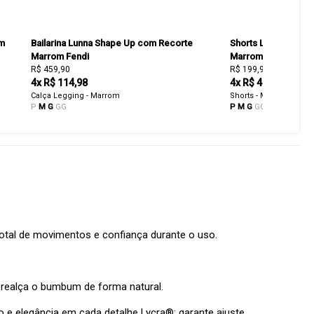
om
Bailarina Lunna Shape Up com Recorte
Shorts Lunna Shap
Marrom Fendi
Marrom Fendi
R$ 459,90
R$ 199,90
4x R$ 114,98
4x R$ 49,98
Calça Legging - Marrom
Shorts - Marrom
P
M
G
GG
P
M
G
GG
otal de movimentos e confiança durante o uso.
 realça o bumbum de forma natural.
 e elegância em cada detalhe Lycra®: garante ajuste