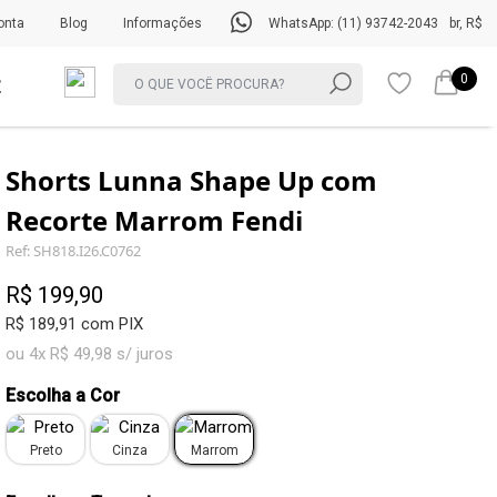
onta
Blog
Informações
WhatsApp: (11) 93742-2043
br, R$
0
Shorts Lunna Shape Up com
Recorte Marrom Fendi
Ref: SH818.I26.C0762
R$ 199,90
R$ 189,91 com PIX
ou 4x R$ 49,98 s/ juros
Escolha a Cor
Preto
Cinza
Marrom