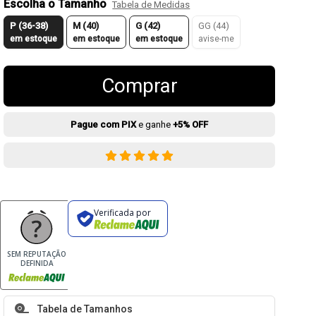
Escolha o Tamanho
Tabela de Medidas
P (36-38)
M (40)
G (42)
GG (44)
em estoque
em estoque
em estoque
avise-me
Comprar
Pague com PIX
e ganhe
+5% OFF
Verificada por
SEM REPUTAÇÃO
DEFINIDA
Tabela de Tamanhos