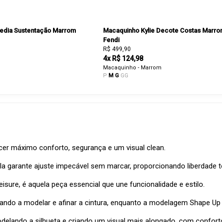
edia Sustentação Marrom
Macaquinho Kylie Decote Costas Marr
Fendi
R$ 499,90
4x R$ 124,98
Macaquinho - Marrom
P
M
G
GG
cer máximo conforto, segurança e um visual clean.
a garante ajuste impecável sem marcar, proporcionando liberdade t
eisure, é aquela peça essencial que une funcionalidade e estilo.
dando a modelar e afinar a cintura, enquanto a modelagem Shape Up
elando a silhueta e criando um visual mais alongado, com conforto