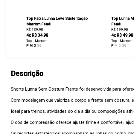
Top Faixa Lunna Leve Sustentação
Top Lunna M
Marrom Fendi
Fendi
R$ 139,90
R$ 199,90
4x R$ 34,98
4x R$ 49,98
Top - Marrom
Top - Marrom
P
M
G
GG
P
M
G
GG
Descrição
Shorts Lunna Sem Costura Frente foi desenvolvida para ofere
Com modelagem que valoriza o corpo e frente sem costura, el
Ideal para treinos, atividades do dia a dia ou composições athl
O cós de compressão oferece ajuste firme e confortável, aju
Os recortes estratégicos acompanham as linhas do corpo, mod