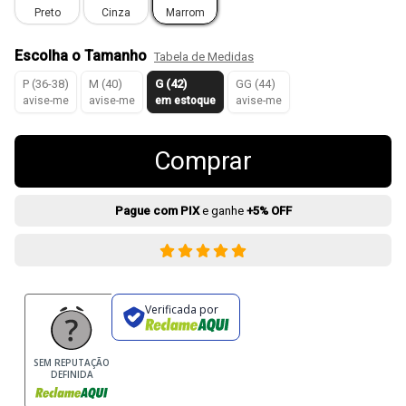
Preto
Cinza
Marrom
Escolha o Tamanho
Tabela de Medidas
P (36-38)
M (40)
G (42)
GG (44)
avise-me
avise-me
em estoque
avise-me
Comprar
Pague com PIX
e ganhe
+5% OFF
Verificada por
SEM REPUTAÇÃO
DEFINIDA