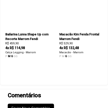
Bailarina Lunna Shape Up com
Macacão Kim Fenda Frontal
Recorte Marrom Fendi
Marrom Fendi
R$ 459,90
R$ 529,90
4x R$ 114,98
4x R$ 132,48
Calça Legging - Marrom
Macacão - Marrom
P
M
G
GG
P
M
G
GG
Comentários