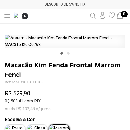
DESCONTO DE 5% NO PIX
0
Macacão Kim Fenda Frontal Marrom
Fendi
Ref: MAC316.I26.C0762
R$ 529,90
R$ 503,41 com PIX
ou 4x R$ 132,48 s/ juros
Escolha a Cor