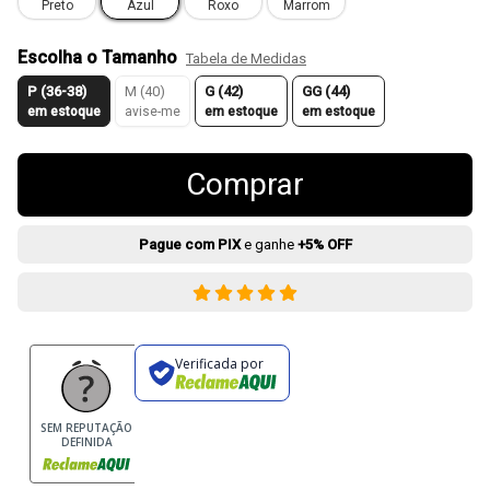
Preto
Azul
Roxo
Marrom
Escolha o Tamanho
Tabela de Medidas
P (36-38)
M (40)
G (42)
GG (44)
em estoque
avise-me
em estoque
em estoque
Comprar
Pague com PIX
e ganhe
+5% OFF
Verificada por
SEM REPUTAÇÃO
DEFINIDA