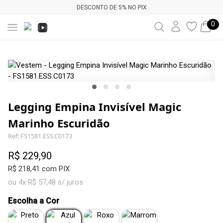
DESCONTO DE 5% NO PIX
0
Legging Empina Invisível Magic
Marinho Escuridão
Ref: FS1581.ESS.C0173
R$ 229,90
R$ 218,41 com PIX
ou 4x R$ 57,48 s/ juros
Escolha a Cor