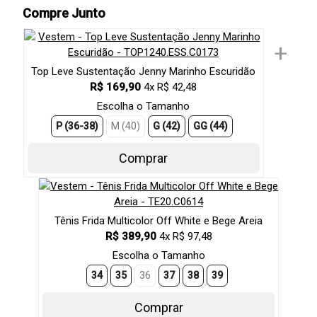
Compre Junto
+
Top Leve Sustentação Jenny Marinho Escuridão
R$ 169,90
4x R$ 42,48
Escolha o Tamanho
P (36-38)
M (40)
G (42)
GG (44)
Comprar
Tênis Frida Multicolor Off White e Bege Areia
R$ 389,90
4x R$ 97,48
Escolha o Tamanho
34
35
36
37
38
39
Comprar