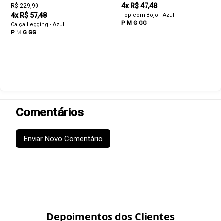
4x R$ 47,48
R$ 229,90
4x R$ 57,48
Top com Bojo - Azul
P
M
G
GG
Calça Legging - Azul
P
M
G
GG
Comentários
Enviar Novo Comentário
Depoimentos dos Clientes