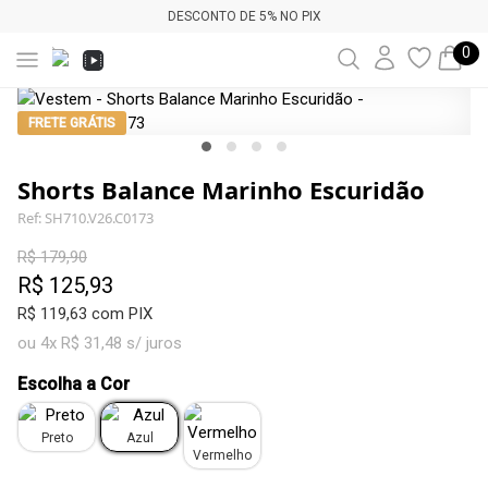
DESCONTO DE 5% NO PIX
0
FRETE GRÁTIS
Shorts Balance Marinho Escuridão
Ref: SH710.V26.C0173
R$ 179,90
R$ 125,93
R$ 119,63 com PIX
ou 4x R$ 31,48 s/ juros
Escolha a Cor
Preto
Azul
Vermelho