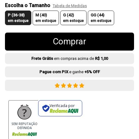
Escolha o Tamanho
Tabela de Medidas
P (36-38)
M (40)
G (42)
GG (44)
em estoque
em estoque
em estoque
em estoque
Comprar
Frete Grátis
em compras acima de
R$ 1,00
Pague com PIX
e ganhe
+5% OFF
Verificada por
SEM REPUTAÇÃO
DEFINIDA