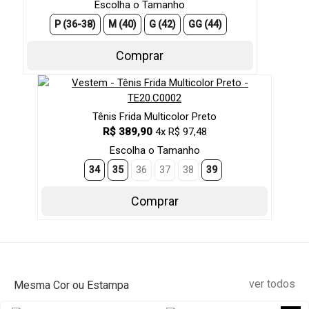
Escolha o Tamanho
P (36-38)
M (40)
G (42)
GG (44)
Comprar
Tênis Frida Multicolor Preto
R$ 389,90
4x R$ 97,48
Escolha o Tamanho
34
35
36
37
38
39
Comprar
ver todos
Mesma Cor ou Estampa