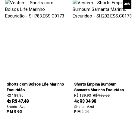
30%
Shorts com Bolsos Life Marinho
Shorts Empina Bumbum
Escuridão
Samanta Marinho Escuridao
R$ 189,90
R$ 139,93
R$ 199,90
4x R$ 47,48
4x R$ 34,98
Shorts - Azul
Shorts - Azul
P
M
G
GG
P
M
G
GG