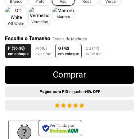
Branco
Preto
Azul
Rosa
Verde
Marrom
Vermelho
Off White
Escolha o Tamanho
Tabela de Medidas
P (36-38)
M (40)
G (42)
GG (44)
em estoque
avise-me
em estoque
avise-me
Comprar
Pague com PIX
e ganhe
+5% OFF
Verificada por