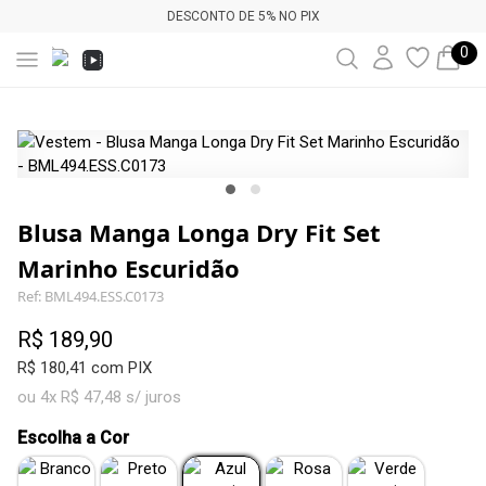
DESCONTO DE 5% NO PIX
0
Blusa Manga Longa Dry Fit Set
Marinho Escuridão
Ref: BML494.ESS.C0173
R$ 189,90
R$ 180,41 com PIX
ou 4x R$ 47,48 s/ juros
Escolha a Cor