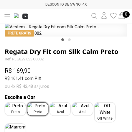
DESCONTO DE 5% NO PIX
0
FRETE GRÁTIS
Regata Dry Fit com Silk Calm Preto
Ref: REG829.ESS.C0002
R$ 169,90
R$ 161,41 com PIX
ou 4x R$ 42,48 s/ juros
Escolha a Cor
Preto
Preto
Azul
Azul
Off White