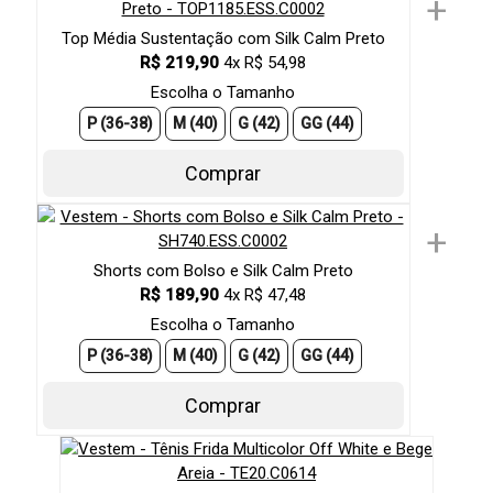
+
Top Média Sustentação com Silk Calm Preto
R$ 219,90
4x R$ 54,98
Escolha o Tamanho
P (36-38)
M (40)
G (42)
GG (44)
Comprar
+
Shorts com Bolso e Silk Calm Preto
R$ 189,90
4x R$ 47,48
Escolha o Tamanho
P (36-38)
M (40)
G (42)
GG (44)
Comprar