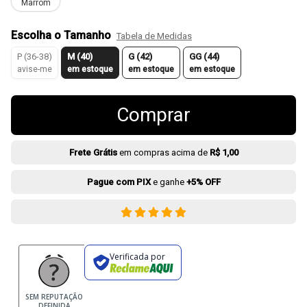
Marrom
Escolha o Tamanho
Tabela de Medidas
P (36-38)
M (40)
G (42)
GG (44)
avise-me
em estoque
em estoque
em estoque
Comprar
Frete Grátis
em compras acima de
R$ 1,00
Pague com PIX
e ganhe
+5% OFF
Verificada por
SEM REPUTAÇÃO
DEFINIDA