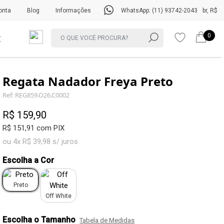
onta
Blog
Informações
WhatsApp: (11) 93742-2043
br, R$
0
Regata Nadador Freya Preto
Ref: REG859.O26.C0002
R$ 159,90
R$ 151,91 com PIX
ou 4x R$ 39,98 s/ juros
Escolha a Cor
Preto
Off White
Escolha o Tamanho
Tabela de Medidas