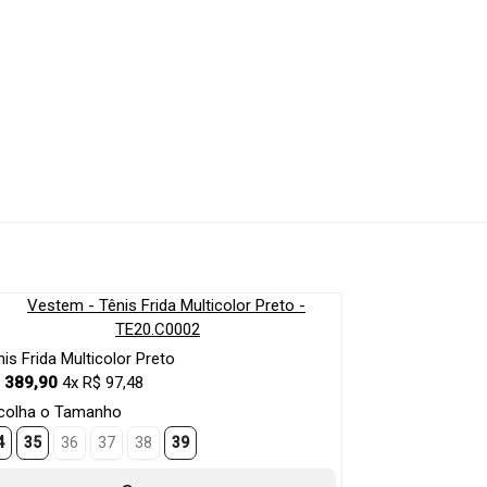
nis Frida Multicolor Preto
 389,90
4x R$ 97,48
colha o Tamanho
4
35
36
37
38
39