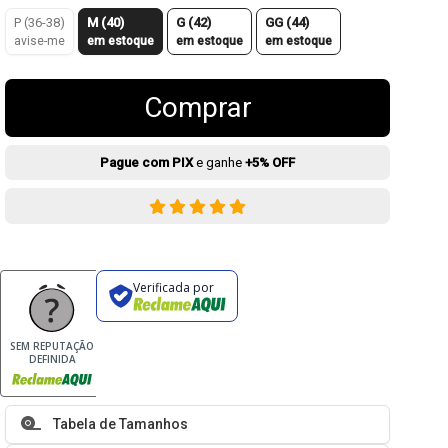
P (36-38)
M (40)
G (42)
GG (44)
avise-me
em estoque
em estoque
em estoque
Comprar
Pague com PIX
e ganhe
+5% OFF
Verificada por
SEM REPUTAÇÃO
DEFINIDA
Tabela de Tamanhos