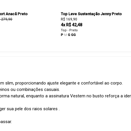
ort Anacã Preto
Top Leve Sustentação Jenny Preto
 279,90
R$ 169,90
4x R$ 42,48
Top - Preto
P
M
G
GG
slim, proporcionando ajuste elegante e confortável ao corpo.
reinos ou combinações casuais.
forma natural, enquanto a assinatura Vestem no busto reforça a id
ger sua pele dos raios solares .
assar.