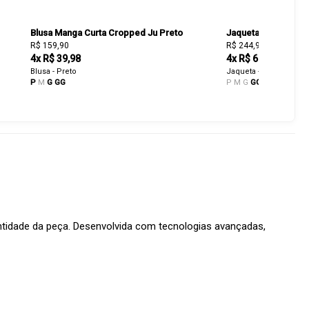
Blusa Manga Curta Cropped Ju Preto
Jaqueta com Bolsos
R$ 159,90
R$ 244,93
R$ 349,90
4x R$ 39,98
4x R$ 61,23
Blusa - Preto
Jaqueta - Preto
P
M
G
GG
P
M
G
GG
entidade da peça. Desenvolvida com tecnologias avançadas,