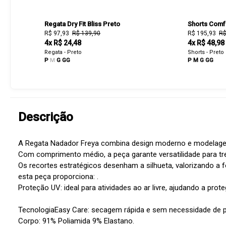
Regata Dry Fit Bliss Preto
Shorts Comf
R$ 97,93
R$ 139,90
R$ 195,93
R$
4x R$ 24,48
4x R$ 48,98
Regata - Preto
Shorts - Preto
P
M
G
GG
P
M
G
GG
Descrição
A Regata Nadador Freya combina design moderno e modelagem 
Com comprimento médio, a peça garante versatilidade para t
Os recortes estratégicos desenham a silhueta, valorizando a 
esta peça proporciona: .
Proteção UV: ideal para atividades ao ar livre, ajudando a prote
TecnologiaEasy Care: secagem rápida e sem necessidade de p
Corpo: 91% Poliamida 9% Elastano.