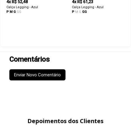
4x R$ 52,48
4x R$ 61,23
Calça Legging - Azul
Calça Legging - Azul
P
M
G
GG
P
M
G
GG
Comentários
Enviar Novo Comentário
Depoimentos dos Clientes