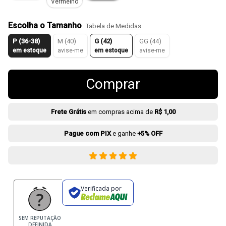
Vermelho
Escolha o Tamanho
Tabela de Medidas
P (36-38)
M (40)
G (42)
GG (44)
em estoque
avise-me
em estoque
avise-me
Comprar
Frete Grátis
em compras acima de
R$ 1,00
Pague com PIX
e ganhe
+5% OFF
Verificada por
SEM REPUTAÇÃO
DEFINIDA