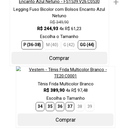
+
Legging Fuso Bicolor com Bolsos Encanto Azul
Netuno
R$ 349,90
R$ 244,93
4x R$ 61,23
Escolha o Tamanho
P (36-38)
M (40)
G (42)
GG (44)
Comprar
Tênis Frida Multicolor Branco
R$ 389,90
4x R$ 97,48
Escolha o Tamanho
34
35
36
37
38
39
Comprar