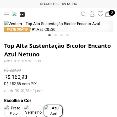
DESCONTO DE 5% NO PIX
0
FRETE GRÁTIS
Top Alta Sustentação Bicolor Encanto
Azul Netuno
Ref: TOP1191.V26.C0530
R$ 229,90
R$ 160,93
R$ 152,88 com PIX
ou 4x R$ 40,23 s/ juros
Escolha a Cor
Preto
Azul