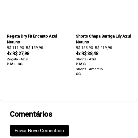
Regata Dry Fit Encanto Azul
Shorts Chapa Barriga Lily Azul
Netuno
Netuno
R$ 111,93
R$ 159,90
R$ 153,93
R$ 219,90
4x R$ 27,98
4x R$ 38,48
Regata - Azul
Shorts - Azul
P
M
G
GG
P
M
G
Shorts - Amarelo
GG
Comentários
Enviar Novo Comentário