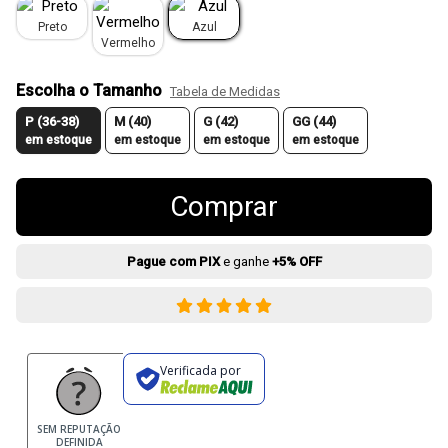
Preto
Azul
Vermelho
Escolha o Tamanho
Tabela de Medidas
P (36-38)
M (40)
G (42)
GG (44)
em estoque
em estoque
em estoque
em estoque
Comprar
Pague com PIX
e ganhe
+5% OFF
Verificada por
SEM REPUTAÇÃO
DEFINIDA