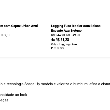
om com Capuz Urban Azul
Legging Fuso Bicolor com Bolsos
Encanto Azul Netuno
 399,90
R$ 244,93
R$ 349,90
4x R$ 61,23
Calça Legging - Azul
P
M
G
GG
do e tecnologia Shape Up modela e valoriza o bumbum, afina a cint
onalidade ao look.
peças.