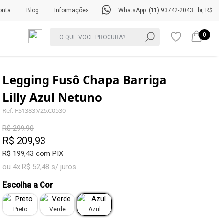
onta
Blog
Informações
WhatsApp: (11) 93742-2043
br, R$
0
Legging Fusô Chapa Barriga
Lilly Azul Netuno
Ref: FS1383.V26.C0530
R$ 299,90
R$ 209,93
R$ 199,43 com PIX
ou 4x R$ 52,48 s/ juros
Escolha a Cor
Preto
Verde
Azul