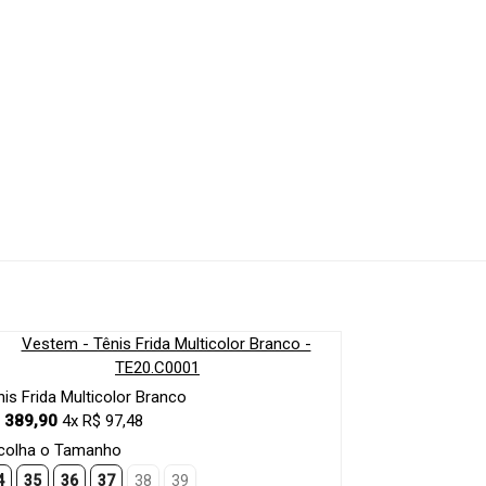
nis Frida Multicolor Branco
 389,90
4x R$ 97,48
colha o Tamanho
4
35
36
37
38
39