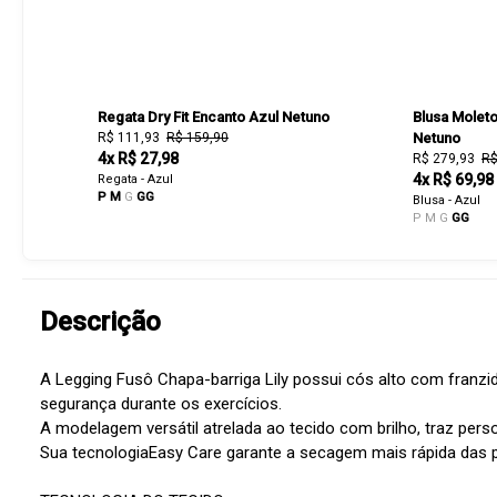
Regata Dry Fit Encanto Azul Netuno
Blusa Molet
R$ 111,93
R$ 159,90
Netuno
4x R$ 27,98
R$ 279,93
R$
4x R$ 69,98
Regata - Azul
P
M
G
GG
Blusa - Azul
P
M
G
GG
Descrição
A Legging Fusô Chapa-barriga Lily possui cós alto com franzi
segurança durante os exercícios.
A modelagem versátil atrelada ao tecido com brilho, traz pers
Sua tecnologiaEasy Care garante a secagem mais rápida das 