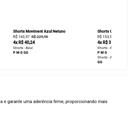
Shorts Moviment Azul Netuno
Shorts Chapa Barrig
R$ 160,97
R$ 229,95
R$ 153,93
R$ 219,90
4x R$ 40,24
4x R$ 38,48
Shorts - Azul
Shorts - Azul
P
M
G
GG
P
M
G
Shorts - Amarelo
GG
ura e garante uma aderência firme, proporcionando mais