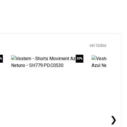
ver todos
0%
30%
❯