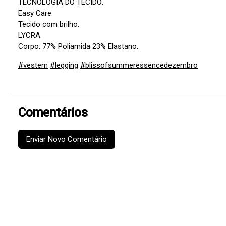
TECNOLOGIA DO TECIDO:
Easy Care.
Tecido com brilho.
LYCRA.
Corpo: 77% Poliamida 23% Elastano.
#vestem
#legging
#blissofsummeressencedezembro
Comentários
Enviar Novo Comentário