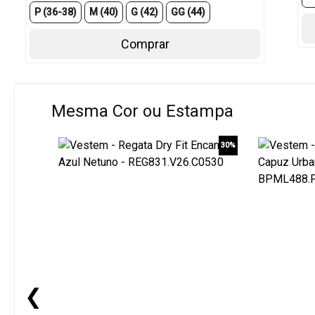
P (36-38)
M (40)
G (42)
GG (44)
Comprar
Mesma Cor ou Estampa
30%
❮