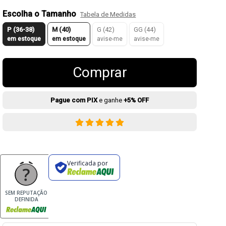
Escolha o Tamanho
Tabela de Medidas
P (36-38)
M (40)
G (42)
GG (44)
em estoque
em estoque
avise-me
avise-me
Comprar
Pague com PIX
e ganhe
+5% OFF
Verificada por
SEM REPUTAÇÃO
DEFINIDA