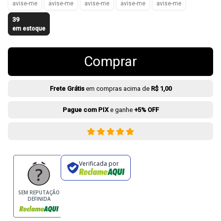
avise-me
avise-me
avise-me
avise-me
avise-me
39
em estoque
Comprar
Frete Grátis
em compras acima de
R$ 1,00
Pague com PIX
e ganhe
+5% OFF
Verificada por
SEM REPUTAÇÃO
DEFINIDA