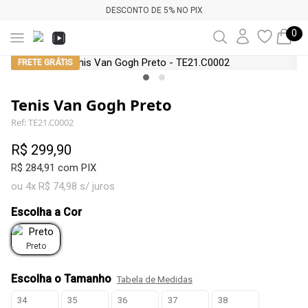
DESCONTO DE 5% NO PIX
0
FRETE GRÁTIS
Tenis Van Gogh Preto
Ref: TE21.C0002
R$ 299,90
R$ 284,91 com PIX
ou 4x R$ 74,98 s/ juros
Escolha a Cor
Preto
Escolha o Tamanho
Tabela de Medidas
34
35
36
37
38