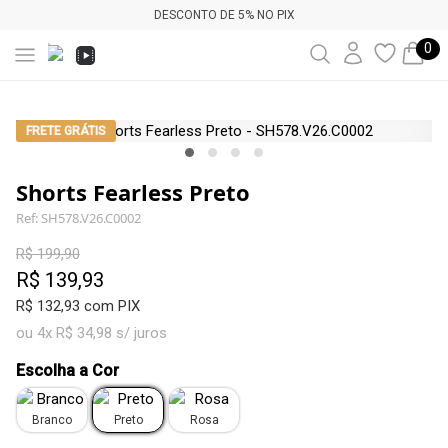
DESCONTO DE 5% NO PIX
0
FRETE GRÁTIS
Shorts Fearless Preto
Ref: SH578.V26.C0002
R$ 199,90
R$ 139,93
R$ 132,93 com PIX
ou 4x R$ 34,98 s/ juros
Escolha a Cor
Branco
Preto
Rosa