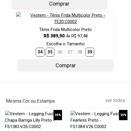
Comprar
Tênis Frida Multicolor Preto
R$ 389,90
4x R$ 97,48
Escolha o Tamanho
34
35
36
37
38
39
Comprar
ver todos
Mesma Cor ou Estampa
30%
30%