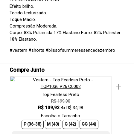
Efeito brilho.
Tecido texturizado.
Toque Macio.
Compressão Moderada.
Corpo: 83% Poliamida 17% Elastano Forro: 82% Poliester
18% Elastano.
#vestem
#shorts
#blissofsummeressencedezembro
Compre Junto
+
Top Fearless Preto
R$ 199,90
R$ 139,93
4x R$ 34,98
Escolha o Tamanho
P (36-38)
M (40)
G (42)
GG (44)