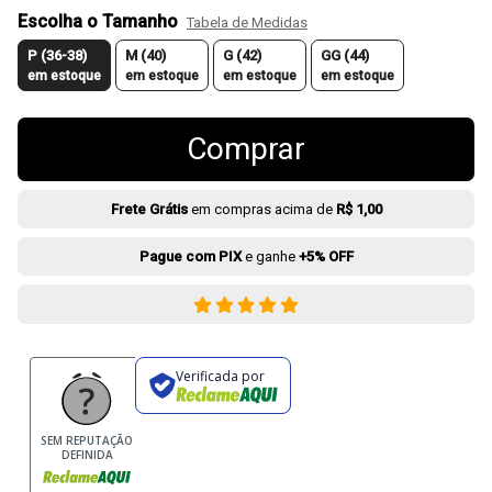
Escolha o Tamanho
Tabela de Medidas
P (36-38)
M (40)
G (42)
GG (44)
em estoque
em estoque
em estoque
em estoque
Comprar
Frete Grátis
em compras acima de
R$ 1,00
Pague com PIX
e ganhe
+5% OFF
Verificada por
SEM REPUTAÇÃO
DEFINIDA