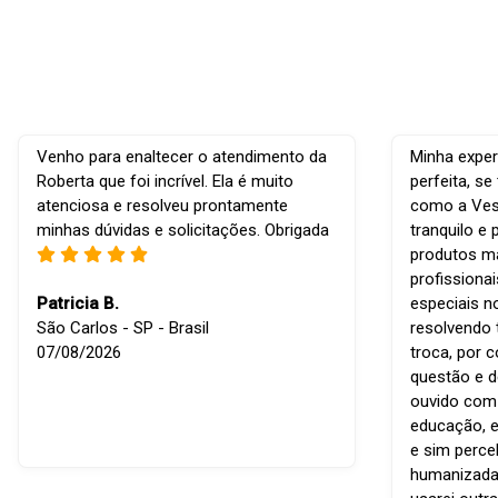
Venho para enaltecer o atendimento da
Minha exper
Roberta que foi incrível. Ela é muito
perfeita, s
atenciosa e resolveu prontamente
como a Vest
minhas dúvidas e solicitações. Obrigada
tranquilo e 
produtos ma
profissiona
Patricia B.
especiais n
São Carlos - SP - Brasil
resolvendo 
07/08/2026
troca, por 
questão e d
ouvido com r
educação, e
e sim perce
humanizada