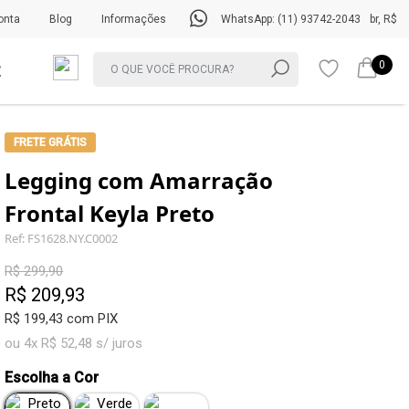
onta
Blog
Informações
WhatsApp: (11) 93742-2043
br, R$
0
FRETE GRÁTIS
Legging com Amarração
Frontal Keyla Preto
Ref: FS1628.NY.C0002
R$ 299,90
R$ 209,93
R$ 199,43 com PIX
ou 4x R$ 52,48 s/ juros
Escolha a Cor