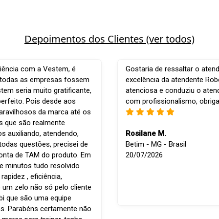
Depoimentos dos Clientes (ver todos)
iência com a Vestem, é
Gostaria de ressaltar o aten
e todas as empresas fossem
excelência da atendente Robe
em seria muito gratificante,
atenciosa e conduziu o ate
perfeito. Pois desde aos
com profissionalismo, obrig
ravilhosos da marca até os
is que são realmente
os auxiliando, atendendo,
Rosilane M.
todas questões, precisei de
Betim - MG - Brasil
conta de TAM do produto. Em
20/07/2026
e minutos tudo resolvido
apidez , eficiência,
 um zelo não só pelo cliente
bi que são uma equipe
s. Parabéns certamente não