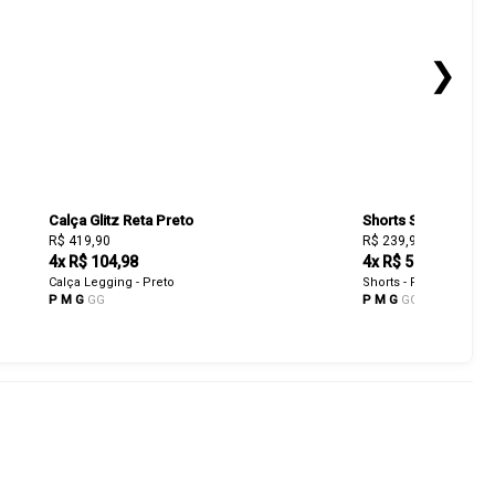
❯
Calça Glitz Reta Preto
Shorts Sleek Fit Sh
R$ 419,90
R$ 239,90
4x R$ 104,98
4x R$ 59,98
Calça Legging - Preto
Shorts - Preto
P
M
G
GG
P
M
G
GG