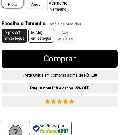
Preto
Verde
Vermelho
Escolha o Tamanho
Tabela de Medidas
P (36-38)
M (40)
G (42)
em estoque
em estoque
avise-me
Comprar
Frete Grátis
em compras acima de
R$ 1,00
Pague com PIX
e ganhe
+5% OFF
Verificada por