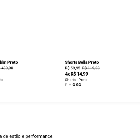
lin Preto
Shorts Bella Preto
 439,90
R$ 59,95
R$ 119,90
4x R$ 14,99
to
Shorts - Preto
P
M
G
GG
 de estilo e performance.