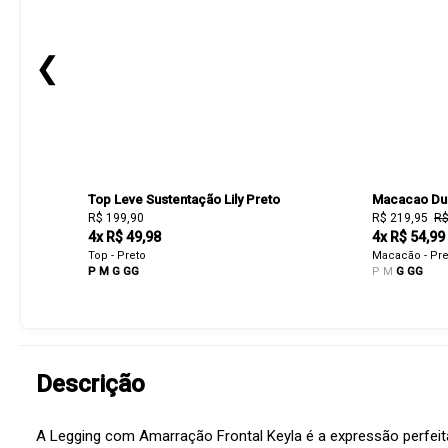
❮
Top Leve Sustentação Lily Preto
Macacao Dub
R$ 199,90
R$ 219,95
R$
4x R$ 49,98
4x R$ 54,99
Top - Preto
Macacão - Pre
P
M
G
GG
P
M
G
GG
Descrição
A Legging com Amarração Frontal Keyla é a expressão perfeita