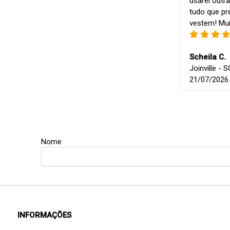
usarei outra
tudo que p
vestem! Mui
Scheila C.
Joinville - S
21/07/2026
Nome
INFORMAÇÕES