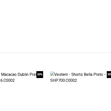
50%
5