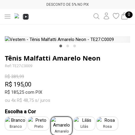
DESCONTO DE 5% NO PIX
0
Tênis Malfatti Amarelo Neon
Ref: TE27.C0009
R$ 389,99
R$ 195,00
R$ 185,25 com PIX
ou 4x R$ 48,75 s/ juros
Escolha a Cor
Branco
Preto
Lilás
Rosa
Amarelo