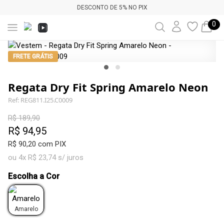
DESCONTO DE 5% NO PIX
0
FRETE GRÁTIS
Regata Dry Fit Spring Amarelo Neon
Ref: REG811.I25.C0009
R$ 189,90
R$ 94,95
R$ 90,20 com PIX
ou 4x R$ 23,74 s/ juros
Escolha a Cor
Amarelo