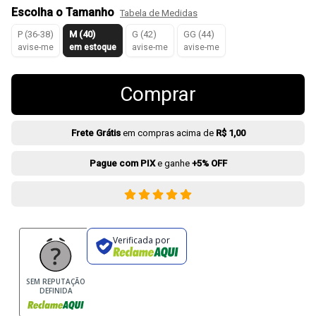
Escolha o Tamanho
Tabela de Medidas
P (36-38)
M (40)
G (42)
GG (44)
avise-me
em estoque
avise-me
avise-me
Comprar
Frete Grátis
em compras acima de
R$ 1,00
Pague com PIX
e ganhe
+5% OFF
Verificada por
SEM REPUTAÇÃO
DEFINIDA