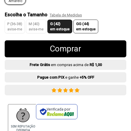
Amarelo
Escolha o Tamanho
Tabela de Medidas
P (36-38)
M (40)
G (42)
GG (44)
avise-me
avise-me
em estoque
em estoque
Comprar
Frete Grátis
em compras acima de
R$ 1,00
Pague com PIX
e ganhe
+5% OFF
Verificada por
SEM REPUTAÇÃO
DEFINIDA