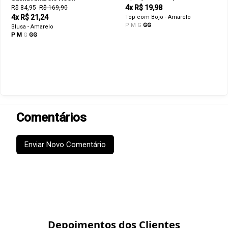
4x R$ 19,98
R$ 84,95
R$ 169,90
4x R$ 21,24
Top com Bojo - Amarelo
P
M
G
GG
Blusa - Amarelo
P
M
G
GG
Comentários
Enviar Novo Comentário
Depoimentos dos Clientes