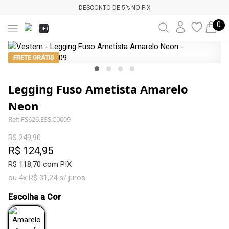
DESCONTO DE 5% NO PIX
0
FRETE GRÁTIS
Legging Fuso Ametista Amarelo
Neon
Ref: FS626.ESS.C0009
R$ 249,90
R$ 124,95
R$ 118,70 com PIX
ou 4x R$ 31,24 s/ juros
Escolha a Cor