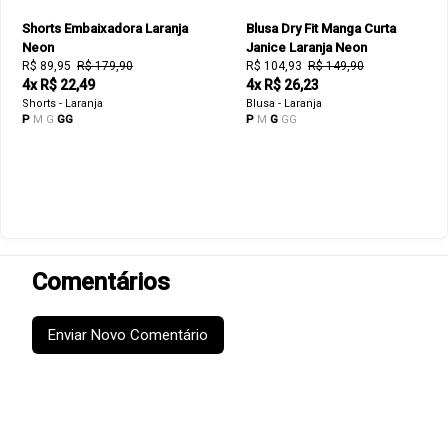
Shorts Embaixadora Laranja
Blusa Dry Fit Manga Curta
Neon
Janice Laranja Neon
R$ 89,95
R$ 179,90
R$ 104,93
R$ 149,90
4x R$ 22,49
4x R$ 26,23
Shorts - Laranja
Blusa - Laranja
P
M
G
GG
P
M
G
GG
Comentários
Enviar Novo Comentário