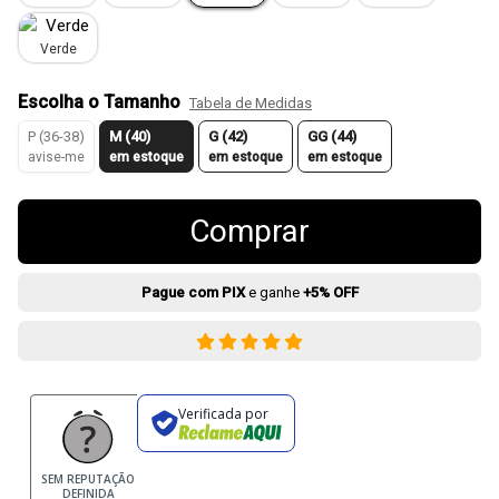
Verde
Escolha o Tamanho
Tabela de Medidas
P (36-38)
M (40)
G (42)
GG (44)
avise-me
em estoque
em estoque
em estoque
Comprar
Pague com PIX
e ganhe
+5% OFF
Verificada por
SEM REPUTAÇÃO
DEFINIDA