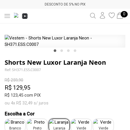
DESCONTO DE 5% NO PIX
0
Shorts New Luxor Laranja Neon
Ref: SH371.ESS.C0007
R$ 259,90
R$ 129,95
R$ 123,45 com PIX
ou 4x R$ 32,49 s/ juros
Escolha a Cor
Branco
Preto
Laranja
Verde
Verde