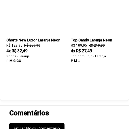
Shorts New Luxor Laranja Neon
Top Sandy Laranja Neon
R$ 129,95
R$ 259,90
R$ 109,95
R$ 219,90
4x R$ 32,49
4x R$ 27,49
Shorts - Laranja
Top com Bojo - Laranja
P
M
G
GG
P
M
G
Comentários
Enviar Novo Comentário