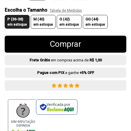
Escolha o Tamanho
Tabela de Medidas
P (36-38)
M (40)
G (42)
GG (44)
em estoque
em estoque
em estoque
em estoque
Comprar
Frete Grátis
em compras acima de
R$ 1,00
Pague com PIX
e ganhe
+5% OFF
Verificada por
SEM REPUTAÇÃO
DEFINIDA