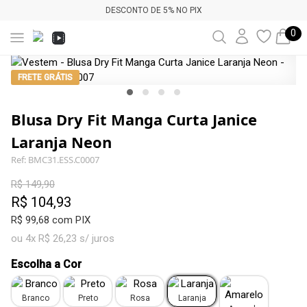
DESCONTO DE 5% NO PIX
0
FRETE GRÁTIS
Blusa Dry Fit Manga Curta Janice
Laranja Neon
Ref: BMC31.ESS.C0007
R$ 149,90
R$ 104,93
R$ 99,68 com PIX
ou 4x R$ 26,23 s/ juros
Escolha a Cor
Branco
Preto
Rosa
Laranja