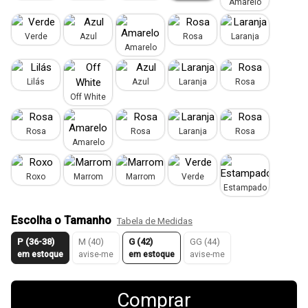
Amarelo
Verde
Azul
Rosa
Laranja
Amarelo
Lilás
Azul
Laranja
Rosa
Off White
Rosa
Rosa
Laranja
Rosa
Amarelo
Roxo
Marrom
Marrom
Verde
Estampado
Escolha o Tamanho
Tabela de Medidas
P (36-38)
M (40)
G (42)
GG (44)
em estoque
avise-me
em estoque
avise-me
Comprar