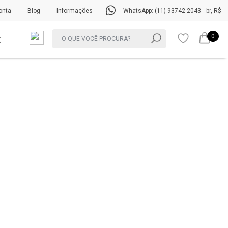
onta
Blog
Informações
WhatsApp: (11) 93742-2043
br, R$
0