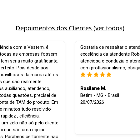
Depoimentos dos Clientes (ver todos)
iência com a Vestem, é
Gostaria de ressaltar o aten
e todas as empresas fossem
excelência da atendente Robe
em seria muito gratificante,
atenciosa e conduziu o ate
perfeito. Pois desde aos
com profissionalismo, obrig
ravilhosos da marca até os
is que são realmente
os auxiliando, atendendo,
Rosilane M.
todas questões, precisei de
Betim - MG - Brasil
conta de TAM do produto. Em
20/07/2026
e minutos tudo resolvido
apidez , eficiência,
 um zelo não só pelo cliente
bi que são uma equipe
s. Parabéns certamente não