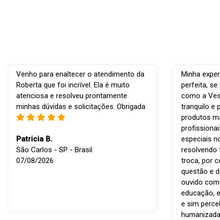
Venho para enaltecer o atendimento da
Minha exper
Roberta que foi incrível. Ela é muito
perfeita, s
atenciosa e resolveu prontamente
como a Vest
minhas dúvidas e solicitações. Obrigada
tranquilo e 
produtos ma
profissiona
Patricia B.
especiais n
São Carlos - SP - Brasil
resolvendo 
07/08/2026
troca, por 
questão e d
ouvido com r
educação, e
e sim perce
humanizada