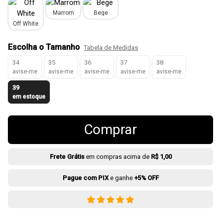
Marrom
Bege
Off White
Escolha o Tamanho
Tabela de Medidas
34
35
36
37
38
avise-me
avise-me
avise-me
avise-me
avise-me
39
em estoque
Comprar
Frete Grátis
em compras acima de
R$ 1,00
Pague com PIX
e ganhe
+5% OFF