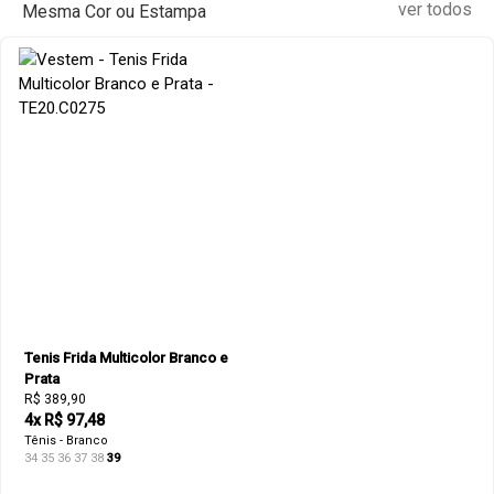
ver todos
Mesma Cor ou Estampa
Tenis Frida Multicolor Branco e
Prata
R$ 389,90
4x R$ 97,48
Tênis - Branco
34
35
36
37
38
39