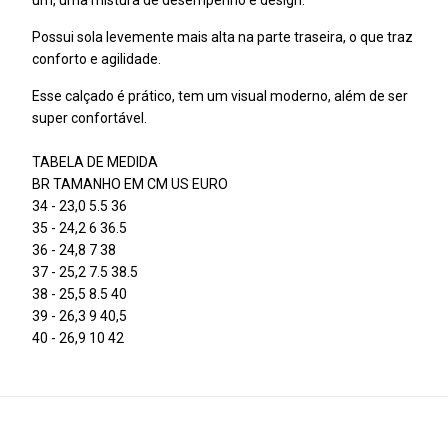
um, uma mistura de desempenho e design.
Possui sola levemente mais alta na parte traseira, o que traz
conforto e agilidade.
Esse calçado é prático, tem um visual moderno, além de ser
super confortável.
TABELA DE MEDIDA
BR TAMANHO EM CM US EURO
34 - 23,0 5.5 36
35 - 24,2 6 36.5
36 - 24,8 7 38
37 - 25,2 7.5 38.5
38 - 25,5 8.5 40
39 - 26,3 9 40,5
40 - 26,9 10 42