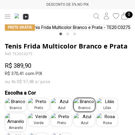
DESCONTO DE 5% NO PIX
0
FRETE GRÁTIS
Tenis Frida Multicolor Branco e Prata
Ref: TE20.C0275
R$ 389,90
R$ 370,41 com PIX
ou 4x R$ 97,48 s/ juros
Escolha a Cor
Branco
Preto
Azul
Branco
Lilás
Verde
Preto
Azul
Rosa
Amarelo