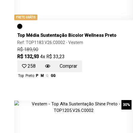
FRETE GRÁTIS
Top Média Sustentação Bicolor Wellness Preto
Ref: TOP1183.V26.C0002 -
Vestem
R$ 189,90
R$ 132,93
4x R$ 33,23
258
Comprar
Top
Preto
P
M
G
GG
30%