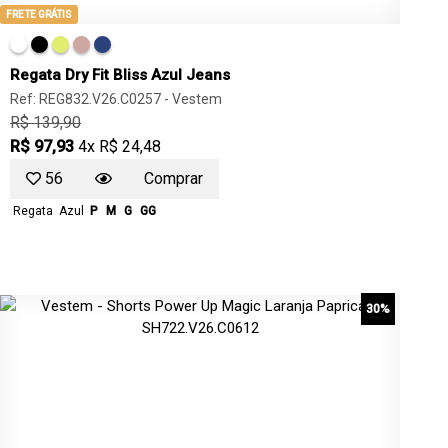
FRETE GRÁTIS
Regata Dry Fit Bliss Azul Jeans
Ref: REG832.V26.C0257 -
Vestem
R$ 139,90
R$ 97,93
4x R$ 24,48
56
Comprar
Regata
Azul
P
M
G
GG
30%