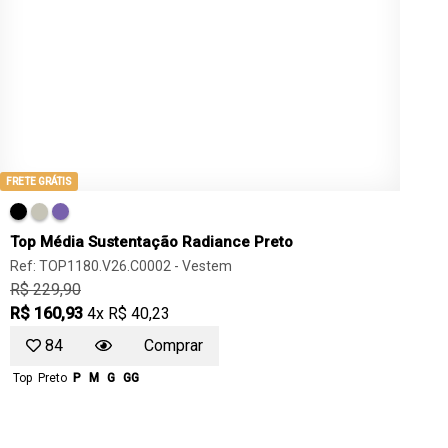
FRETE GRÁTIS
Top Média Sustentação Radiance Preto
Ref: TOP1180.V26.C0002 -
Vestem
R$ 229,90
R$ 160,93
4x R$ 40,23
84
Comprar
Top
Preto
P
M
G
GG