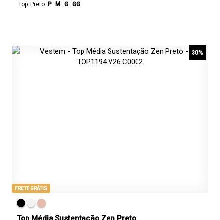
Top
Preto
P
M
G
GG
30%
FRETE GRÁTIS
Top Média Sustentação Zen Preto