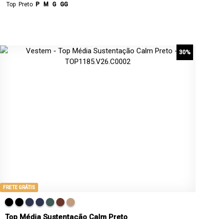
Top
Preto
P
M
G
GG
30%
FRETE GRÁTIS
Top Média Sustentação Calm Preto