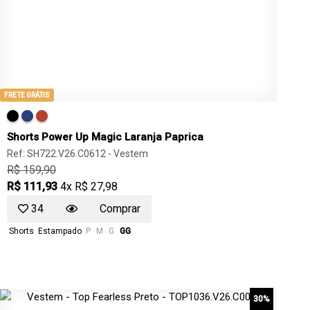
FRETE GRÁTIS
Shorts Power Up Magic Laranja Paprica
Ref: SH722.V26.C0612 -
Vestem
R$ 159,90
R$ 111,93
4x R$ 27,98
34
Comprar
Shorts
Estampado
P
M
G
GG
30%