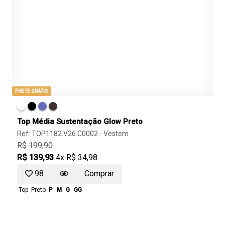
FRETE GRÁTIS
Top Média Sustentação Glow Preto
Ref: TOP1182.V26.C0002 -
Vestem
R$ 199,90
R$ 139,93
4x R$ 34,98
98
Comprar
Top
Preto
P
M
G
GG