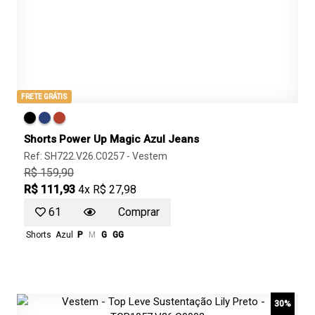
FRETE GRÁTIS
Shorts Power Up Magic Azul Jeans
Ref: SH722.V26.C0257 -
Vestem
R$ 159,90
R$ 111,93
4x R$ 27,98
61
Comprar
Shorts
Azul
P
M
G
GG
30%