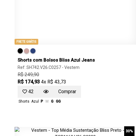
FRETE GRÁTIS
Shorts com Bolsos Bliss Azul Jeans
Ref: SH742.V26.C0257 -
Vestem
R$ 249,90
R$ 174,93
4x R$ 43,73
42
Comprar
Shorts
Azul
P
M
G
GG
30%