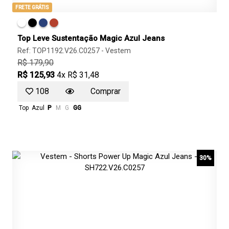
FRETE GRÁTIS
Top Leve Sustentação Magic Azul Jeans
Ref: TOP1192.V26.C0257 -
Vestem
R$ 179,90
R$ 125,93
4x R$ 31,48
108
Comprar
Top
Azul
P
M
G
GG
30%