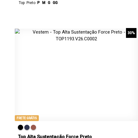
Top
Preto
P
M
G
GG
30%
FRETE GRÁTIS
Top Alta Sustentação Force Preto