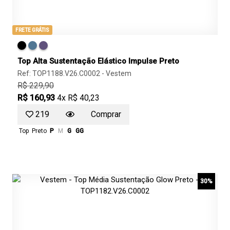
FRETE GRÁTIS
Top Alta Sustentação Elástico Impulse Preto
Ref: TOP1188.V26.C0002 -
Vestem
R$ 229,90
R$ 160,93
4x R$ 40,23
219
Comprar
Top
Preto
P
M
G
GG
30%