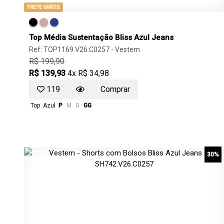
FRETE GRÁTIS
Top Média Sustentação Bliss Azul Jeans
Ref: TOP1169.V26.C0257 -
Vestem
R$ 199,90
R$ 139,93
4x R$ 34,98
119
Comprar
Top
Azul
P
M
G
GG
30%