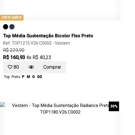
FRETE GRÁTIS
Top Média Sustentação Bicolor Flex Preto
Ref: TOP1215.V26.C0002 -
Vestem
R$ 229,90
R$ 160,93
4x R$ 40,23
80
Comprar
Top
Preto
P
M
G
GG
30%