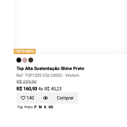
FRETE GRÁTIS
Top Alta Sustentação Shine Preto
Ref: TOP1205.V26.C0002 -
Vestem
R$ 229,90
R$ 160,93
4x R$ 40,23
140
Comprar
Top
Preto
P
M
G
GG