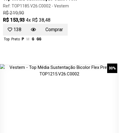
Ref: TOP1185.V26.C0002 -
Vestem
R$ 219,90
R$ 153,93
4x R$ 38,48
138
Comprar
Top
Preto
P
M
G
GG
30%