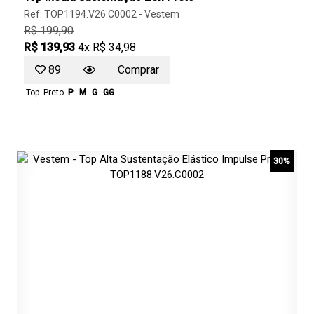
Ref: TOP1194.V26.C0002 -
Vestem
R$ 199,90
R$ 139,93
4x R$ 34,98
89
Comprar
Top
Preto
P
M
G
GG
30%