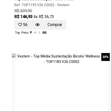
Ref: TOP1193.V26.C0002 -
Vestem
R$ 209,90
R$ 146,93
4x R$ 36,73
56
Comprar
Top
Preto
P
M
G
GG
30%