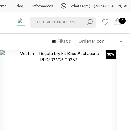
onta
Blog
Informações
WhatsApp: (11) 93742-2043
br, R$
0
Filtros
30%