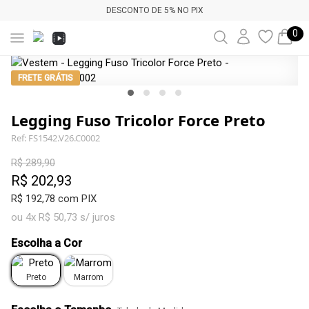
DESCONTO DE 5% NO PIX
0
FRETE GRÁTIS
Legging Fuso Tricolor Force Preto
Ref: FS1542.V26.C0002
R$ 289,90
R$ 202,93
R$ 192,78 com PIX
ou 4x R$ 50,73 s/ juros
Escolha a Cor
Preto
Marrom