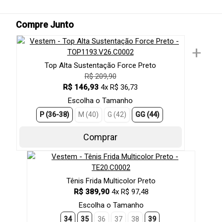
Compre Junto
+
Top Alta Sustentação Force Preto
R$ 209,90
R$ 146,93
4x R$ 36,73
Escolha o Tamanho
P (36-38)
M (40)
G (42)
GG (44)
Comprar
Tênis Frida Multicolor Preto
R$ 389,90
4x R$ 97,48
Escolha o Tamanho
34
35
36
37
38
39