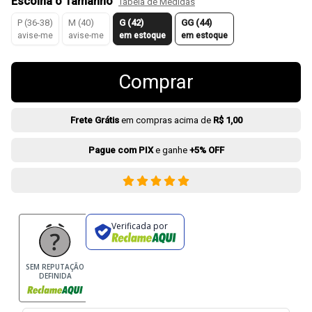
Escolha o Tamanho
Tabela de Medidas
P (36-38)
M (40)
G (42)
GG (44)
avise-me
avise-me
em estoque
em estoque
Comprar
Frete Grátis
em compras acima de
R$ 1,00
Pague com PIX
e ganhe
+5% OFF
Verificada por
SEM REPUTAÇÃO
DEFINIDA