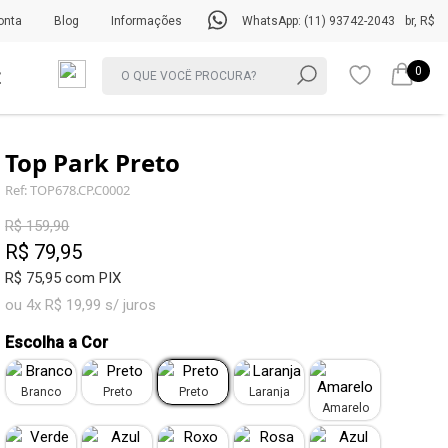
onta
Blog
Informações
WhatsApp: (11) 93742-2043
br, R$
0
Top Park Preto
Ref: TOP678.CP.C0002
R$ 159,90
R$ 79,95
R$ 75,95 com PIX
ou 4x R$ 19,99 s/ juros
Escolha a Cor
Branco
Preto
Preto
Laranja
Amarelo