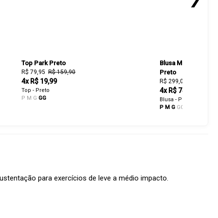
Top Park Preto
Blusa Manga Longa
R$ 79,95
R$ 159,90
Preto
4x R$ 19,99
R$ 299,00
4x R$ 74,75
Top - Preto
P
M
G
GG
Blusa - Preto
P
M
G
GG
ustentação para exercícios de leve a médio impacto.