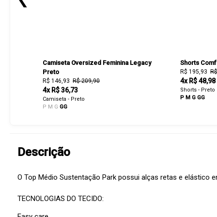
Camiseta Oversized Feminina Legacy
Shorts Comf
Preto
R$ 195,93
R$
4x R$ 48,98
R$ 146,93
R$ 209,90
4x R$ 36,73
Shorts - Preto
P
M
G
GG
Camiseta - Preto
P
M
G
GG
Descrição
O Top Médio Sustentação Park possui alças retas e elástico e
TECNOLOGIAS DO TECIDO:
Easy care