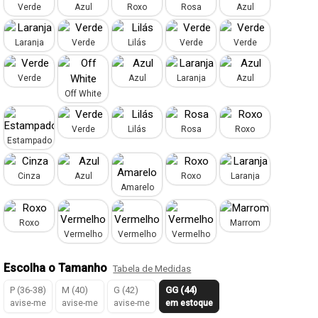
Verde
Azul
Roxo
Rosa
Azul
Laranja
Verde
Lilás
Verde
Verde
Verde
Azul
Laranja
Azul
Off White
Verde
Lilás
Rosa
Roxo
Estampado
Cinza
Azul
Roxo
Laranja
Amarelo
Roxo
Marrom
Vermelho
Vermelho
Vermelho
Escolha o Tamanho
Tabela de Medidas
P (36-38)
M (40)
G (42)
GG (44)
avise-me
avise-me
avise-me
em estoque