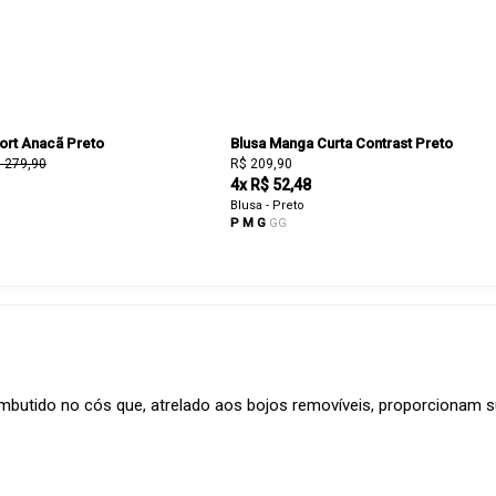
ort Anacã Preto
Blusa Manga Curta Contrast Preto
 279,90
R$ 209,90
4x R$ 52,48
Blusa - Preto
P
M
G
GG
mbutido no cós que, atrelado aos bojos removíveis, proporcionam s