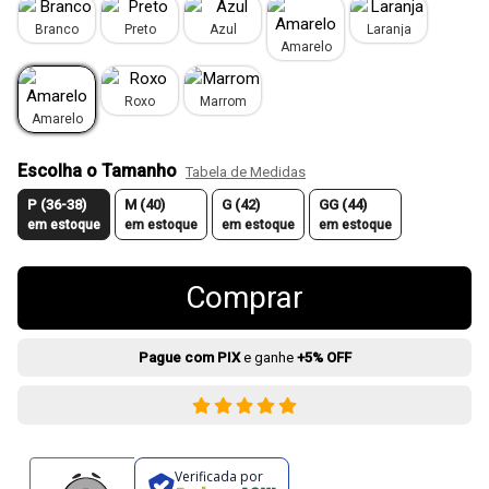
Branco
Preto
Azul
Laranja
Amarelo
Roxo
Marrom
Amarelo
Escolha o Tamanho
Tabela de Medidas
P (36-38)
M (40)
G (42)
GG (44)
em estoque
em estoque
em estoque
em estoque
Comprar
Pague com PIX
e ganhe
+5% OFF
Verificada por