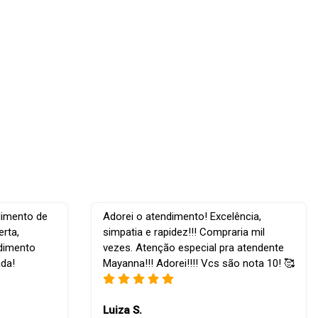
dimento de
Adorei o atendimento! Excelência,
rta,
simpatia e rapidez!!! Compraria mil
ndimento
vezes. Atenção especial pra atendente
ada!
Mayanna!!! Adorei!!!! Vcs são nota 10! 🥰
Luiza S.