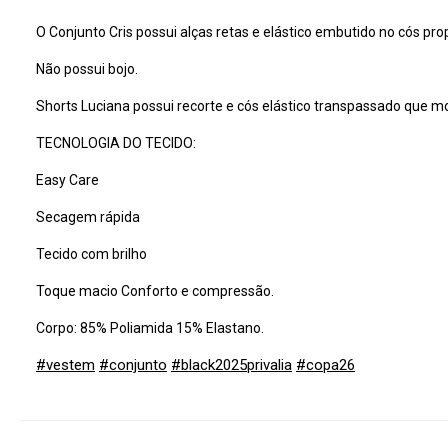
O Conjunto Cris possui alças retas e elástico embutido no cós pr
Não possui bojo.
Shorts Luciana possui recorte e cós elástico transpassado que mo
TECNOLOGIA DO TECIDO:
Easy Care
Secagem rápida
Tecido com brilho
Toque macio Conforto e compressão.
Corpo: 85% Poliamida 15% Elastano.
#vestem
#conjunto
#black2025privalia
#copa26