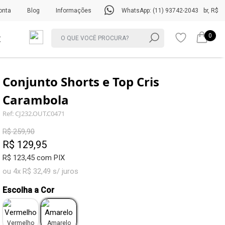
onta
Blog
Informações
WhatsApp: (11) 93742-2043
br, R$
0
Conjunto Shorts e Top Cris
Carambola
Ref: CJ232.OUT.C0471
R$ 259,90
R$ 129,95
R$ 123,45 com PIX
ou 4x R$ 32,49 s/ juros
Escolha a Cor
Vermelho
Amarelo