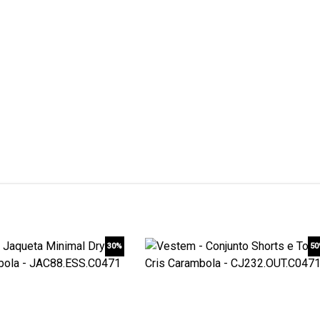
30%
5