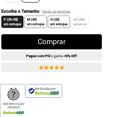
Escolha o Tamanho
Tabela de Medidas
P (36-38)
M (40)
G (42)
GG (44)
em estoque
em estoque
em estoque
avise-me
Comprar
Pague com PIX
e ganhe
+5% OFF
Verificada por
SEM REPUTAÇÃO
DEFINIDA