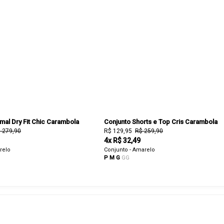
mal Dry Fit Chic Carambola
Conjunto Shorts e Top Cris Carambola
 279,90
R$ 129,95
R$ 259,90
4x R$ 32,49
relo
Conjunto - Amarelo
P
M
G
GG