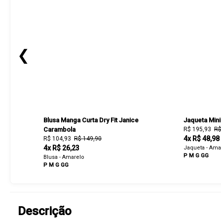
❮
Blusa Manga Curta Dry Fit Janice
Jaqueta Mini
Carambola
R$ 195,93
R$
4x R$ 48,98
R$ 104,93
R$ 149,90
4x R$ 26,23
Jaqueta - Ama
P
M
G
GG
Blusa - Amarelo
P
M
G
GG
Descrição