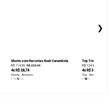
❯
Shorts com Recortes Rush Carambola
Top Tricolor Estela
R$ 114,95
R$ 229,90
R$ 124,95
R$ 249,90
4x R$ 28,74
4x R$ 31,24
Shorts - Amarelo
Top - Amarelo
P
M
G
GG
P
M
G