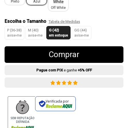
Preto
Azul
Off White
Escolha o Tamanho
Tabela de Medidas
P (36-38)
M (40)
G (42)
GG (44)
avise-me
avise-me
em estoque
avise-me
Comprar
Pague com PIX
e ganhe
+5% OFF
Verificada por
SEM REPUTAÇÃO
DEFINIDA