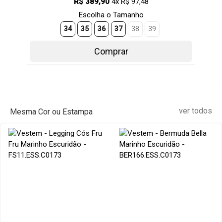
R$ 389,90
4x R$ 97,48
Escolha o Tamanho
34
35
36
37
38
39
Comprar
ver todos
Mesma Cor ou Estampa