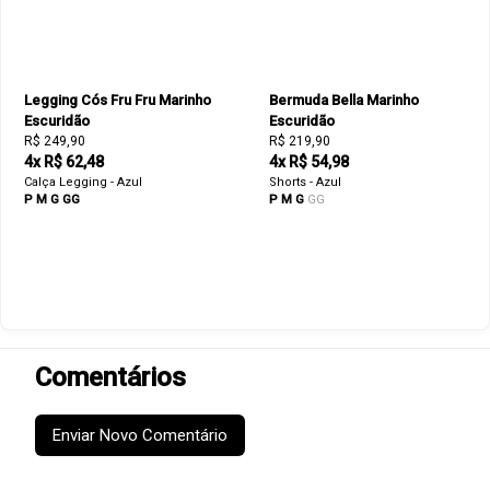
Legging Cós Fru Fru Marinho
Bermuda Bella Marinho
Escuridão
Escuridão
R$ 249,90
R$ 219,90
4x R$ 62,48
4x R$ 54,98
Calça Legging - Azul
Shorts - Azul
P
M
G
GG
P
M
G
GG
Comentários
Enviar Novo Comentário