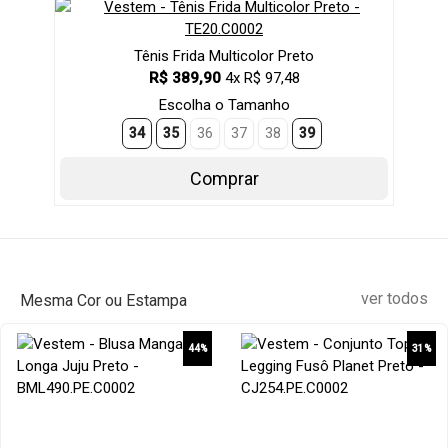
Tênis Frida Multicolor Preto
R$ 389,90
4x R$ 97,48
Escolha o Tamanho
34
35
36
37
38
39
Comprar
ver todos
Mesma Cor ou Estampa
44%
31%