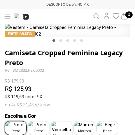
DESCONTO DE 5% NO PIX
0
FRETE GRÁTIS
Camiseta Cropped Feminina Legacy
Preto
Ref: BMC832.PE.C0002
R$ 179,90
R$ 125,93
R$ 119,63 com PIX
ou 4x R$ 31,48 s/ juros
Escolha a Cor
Preto
Preto
Marrom
Bege