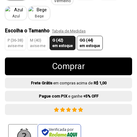
Vermelho
Azul
Bege
Escolha o Tamanho
Tabela de Medidas
P (36-38)
M (40)
G (42)
GG (44)
avise-me
avise-me
em estoque
em estoque
Comprar
Frete Grátis
em compras acima de
R$ 1,00
Pague com PIX
e ganhe
+5% OFF
Verificada por