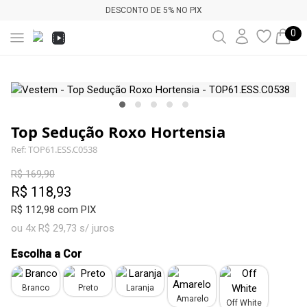
DESCONTO DE 5% NO PIX
0
Top Sedução Roxo Hortensia
Ref: TOP61.ESS.C0538
R$ 169,90
R$ 118,93
R$ 112,98 com PIX
ou 4x R$ 29,73 s/ juros
Escolha a Cor
Branco
Preto
Laranja
Amarelo
Off White