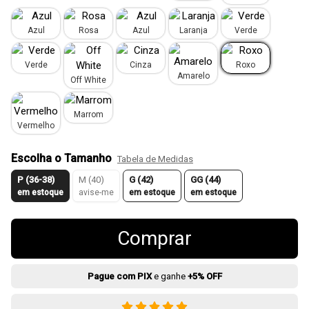
Azul
Rosa
Azul
Laranja
Verde
Verde
Cinza
Roxo
Amarelo
Off White
Marrom
Vermelho
Escolha o Tamanho
Tabela de Medidas
P (36-38)
M (40)
G (42)
GG (44)
em estoque
avise-me
em estoque
em estoque
Comprar
Pague com PIX
e ganhe
+5% OFF