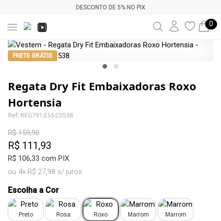
DESCONTO DE 5% NO PIX
0
FRETE GRÁTIS
Regata Dry Fit Embaixadoras Roxo
Hortensia
Ref: REG791.ESS.C0538
R$ 159,90
R$ 111,93
R$ 106,33 com PIX
ou 4x R$ 27,98 s/ juros
Escolha a Cor
Preto
Rosa
Roxo
Marrom
Marrom