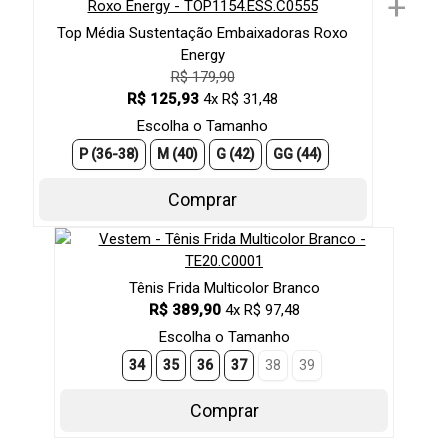
+
Top Média Sustentação Embaixadoras Roxo
Energy
R$ 179,90
R$ 125,93
4x R$ 31,48
Escolha o Tamanho
P (36-38)
M (40)
G (42)
GG (44)
Comprar
Tênis Frida Multicolor Branco
R$ 389,90
4x R$ 97,48
Escolha o Tamanho
34
35
36
37
38
39
Comprar