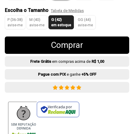
Escolha o Tamanho
Tabela de Medidas
P (36-38)
M (40)
G (42)
GG (44)
avise-me
avise-me
em estoque
avise-me
Comprar
Frete Grátis
em compras acima de
R$ 1,00
Pague com PIX
e ganhe
+5% OFF
Verificada por
SEM REPUTAÇÃO
DEFINIDA