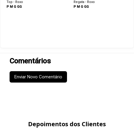
Top - Roxo
Regata - Roxo
P
M
G
GG
P
M
G
GG
Comentários
Enviar Novo Comentário
Depoimentos dos Clientes