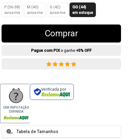
P (36-38)
M (40)
G (42)
GG (44)
avise-me
avise-me
avise-me
em estoque
Comprar
Pague com PIX
e ganhe
+5% OFF
Verificada por
SEM REPUTAÇÃO
DEFINIDA
Tabela de Tamanhos