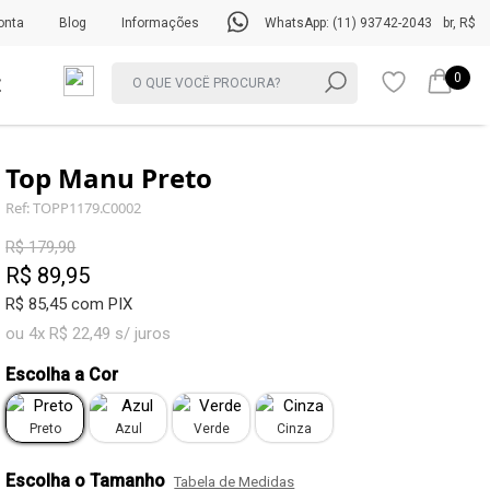
onta
Blog
Informações
WhatsApp: (11) 93742-2043
br, R$
0
Top Manu Preto
Ref: TOPP1179.C0002
R$ 179,90
R$ 89,95
R$ 85,45 com PIX
ou 4x R$ 22,49 s/ juros
Escolha a Cor
Preto
Azul
Verde
Cinza
Escolha o Tamanho
Tabela de Medidas