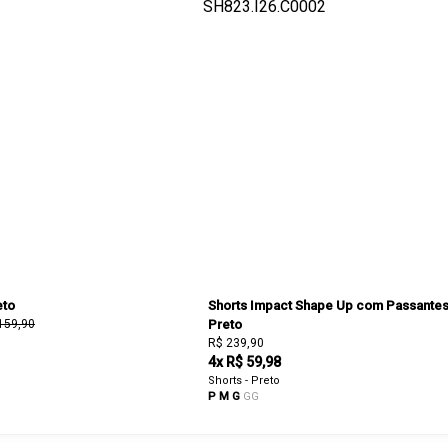
eto
Shorts Impact Shape Up com Passante
159,90
Preto
R$ 239,90
4x R$ 59,98
Shorts - Preto
P
M
G
GG