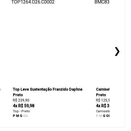
❯
s
Top Leve Sustentação Franzido Daphne
Camiseta Cropped 
Preto
Preto
R$ 239,90
R$ 125,93
R$ 179,90
4x R$ 59,98
4x R$ 31,48
Top - Preto
Camiseta - Preto
P
M
G
GG
P
M
G
GG