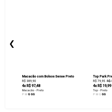
❮
Macacão com Bolsos Sense Preto
Top Park Pr
R$ 389,90
R$ 79,95
R$ 
4x R$ 97,48
4x R$ 19,99
Macacão - Preto
Top - Preto
P
M
G
GG
P
M
G
GG