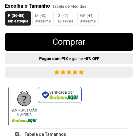
Escolha o Tamanho
Tabela de Medidas
P (36-38)
M (40)
G (42)
GG (44)
em estoque
avise-me
avise-me
avise-me
Comprar
Pague com PIX
e ganhe
+5% OFF
Verificada por
SEM REPUTAÇÃO
DEFINIDA
Tabela de Tamanhos