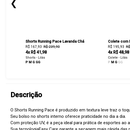
❮
Shorts Running Pace Lavanda Chá
Colete com 
R$ 167,93
R$ 239,90
R$ 195,93
R$
4x R$ 41,98
4x R$ 48,98
Shorts - Lilás
Colete - Lilás
P
M
G
GG
P
M
G
GG
Descrição
O Shorts Running Pace é produzido em textura leve traz o toqu
Seu bolso no shorts interno oferece praticidade no dia a dia.
Com proteção UV, é a peça ideal para prática de esportes ao ar 
Sua tecnologiaEasy Care garante a secagem mais rápida das 