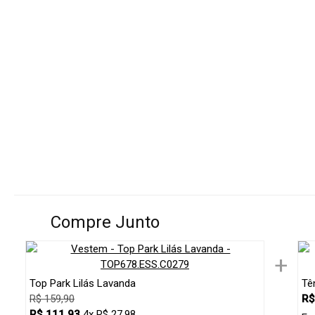
Compre Junto
+
Top Park Lilás Lavanda
Tê
R$ 159,90
R$
R$ 111,93
4x R$ 27,98