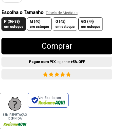
Escolha o Tamanho
Tabela de Medidas
P (36-38)
M (40)
G (42)
GG (44)
em estoque
em estoque
em estoque
em estoque
Comprar
Pague com PIX
e ganhe
+5% OFF
Verificada por
SEM REPUTAÇÃO
DEFINIDA