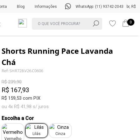
onta
Blog
Informações
WhatsApp: (11) 93742-2043
br, R$
0
Shorts Running Pace Lavanda
Chá
Ref: SHR728.V26.C0606
R$ 239,90
R$ 167,93
R$ 159,53 com PIX
ou 4x R$ 41,98 s/ juros
Escolha a Cor
Lilás
Cinza
Vermelho