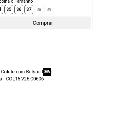
colha o Tamanho
4
35
36
37
38
39
Comprar
30%