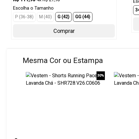
Es
Escolha o Tamanho
3
P (36-38)
M (40)
G (42)
GG (44)
Comprar
Mesma Cor ou Estampa
30%