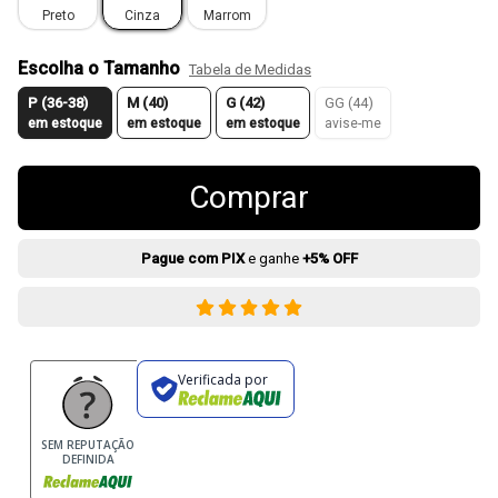
Preto
Cinza
Marrom
Escolha o Tamanho
Tabela de Medidas
P (36-38)
M (40)
G (42)
GG (44)
em estoque
em estoque
em estoque
avise-me
Comprar
Pague com PIX
e ganhe
+5% OFF
Verificada por
SEM REPUTAÇÃO
DEFINIDA