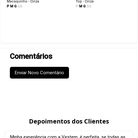
Macaquinho - Cinza
Top - Cinza
P
M
G
GG
P
M
G
GG
Comentários
Enviar Novo Comentário
Depoimentos dos Clientes
Minha experiência com a Vestem, é perfeita, se todas as