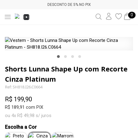
DESCONTO DE 5% NO PIX
0
Shorts Lunna Shape Up com Recorte
Cinza Platinum
Ref: SH818.I26.C0664
R$ 199,90
R$ 189,91 com PIX
ou 4x R$ 49,98 s/ juros
Escolha a Cor