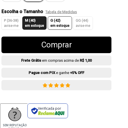
Escolha o Tamanho
Tabela de Medidas
P (36-38)
M (40)
G (42)
GG (44)
avise-me
em estoque
em estoque
avise-me
Comprar
Frete Grátis
em compras acima de
R$ 1,00
Pague com PIX
e ganhe
+5% OFF
Verificada por
SEM REPUTAÇÃO