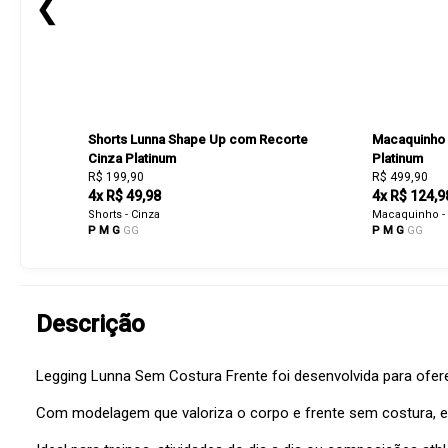
❮
Shorts Lunna Shape Up com Recorte
Macaquinho 
Cinza Platinum
Platinum
R$ 199,90
R$ 499,90
4x R$ 49,98
4x R$ 124,9
Shorts - Cinza
Macaquinho - 
P
M
G
GG
P
M
G
GG
Descrição
Legging Lunna Sem Costura Frente foi desenvolvida para ofer
Com modelagem que valoriza o corpo e frente sem costura, el