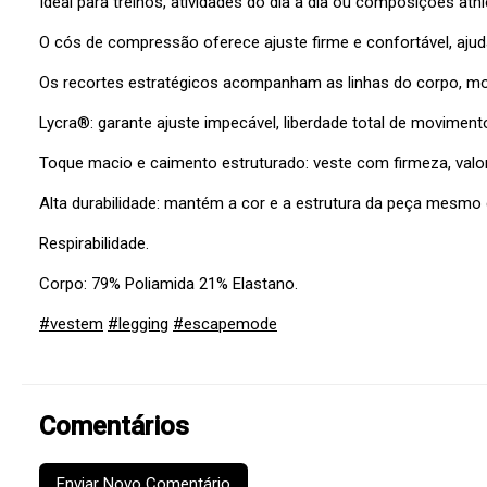
Ideal para treinos, atividades do dia a dia ou composições athl
O cós de compressão oferece ajuste firme e confortável, aju
Os recortes estratégicos acompanham as linhas do corpo, mod
Lycra®: garante ajuste impecável, liberdade total de movimen
Toque macio e caimento estruturado: veste com firmeza, valor
Alta durabilidade: mantém a cor e a estrutura da peça mesmo
Respirabilidade.
Corpo: 79% Poliamida 21% Elastano.
#vestem
#legging
#escapemode
Comentários
Enviar Novo Comentário