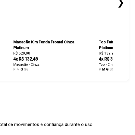
❯
Macacão Kim Fenda Frontal Cinza
Top Faixa Lunna Le
Platinum
Platinum
R$ 529,90
R$ 139,90
4x R$ 132,48
4x R$ 34,98
Macacão - Cinza
Top - Cinza
P
M
G
GG
P
M
G
GG
otal de movimentos e confiança durante o uso.