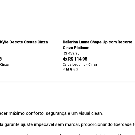
Kylie Decote Costas Cinza
Bailarina Lunna Shape Up com Recorte
Cinza Platinum
R$ 459,90
8
4x R$ 114,98
Cinza
Calça Legging - Cinza
P
M
G
GG
ecer máximo conforto, segurança e um visual clean.
a garante ajuste impecável sem marcar, proporcionando liberdade t