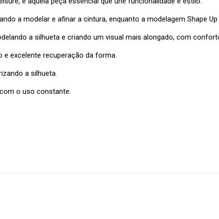
eisure, é aquela peça essencial que une funcionalidade e estilo.
dando a modelar e afinar a cintura, enquanto a modelagem Shape Up
elando a silhueta e criando um visual mais alongado, com conforto
to e excelente recuperação da forma.
izando a silhueta.
 com o uso constante.