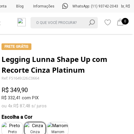
onta
Blog
Informações
WhatsApp: (11) 93742-2043
br, R$
0
FRETE GRÁTIS
Legging Lunna Shape Up com
Recorte Cinza Platinum
Ref: FS1649.I26.C0664
R$ 349,90
R$ 332,41 com PIX
ou 4x R$ 87,48 s/ juros
Escolha a Cor
Preto
Cinza
Marrom