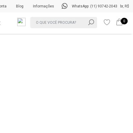
onta
Blog
Informações
WhatsApp: (11) 93742-2043
br, R$
0