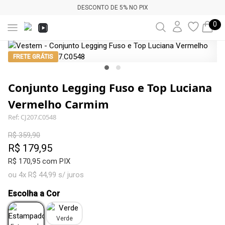
DESCONTO DE 5% NO PIX
0
FRETE GRÁTIS
Conjunto Legging Fuso e Top Luciana
Vermelho Carmim
Ref: CJ207.C0548
R$ 359,90
R$ 179,95
R$ 170,95 com PIX
ou 4x R$ 44,99 s/ juros
Escolha a Cor
Verde