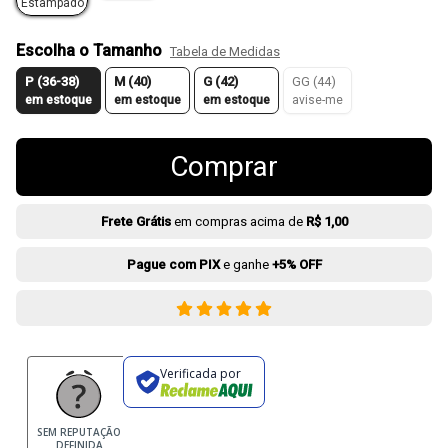
Estampado
Escolha o Tamanho
Tabela de Medidas
P (36-38)
M (40)
G (42)
GG (44)
em estoque
em estoque
em estoque
avise-me
Comprar
Frete Grátis
em compras acima de
R$ 1,00
Pague com PIX
e ganhe
+5% OFF
Verificada por
SEM REPUTAÇÃO
DEFINIDA