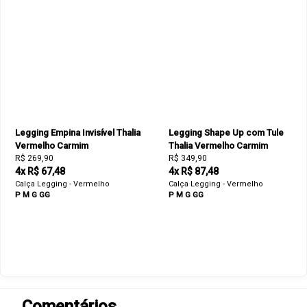
Legging Empina Invisível Thalia
Legging Shape Up com Tule
Vermelho Carmim
Thalia Vermelho Carmim
R$ 269,90
R$ 349,90
4x R$ 67,48
4x R$ 87,48
Calça Legging - Vermelho
Calça Legging - Vermelho
P
M
G
GG
P
M
G
GG
Comentários