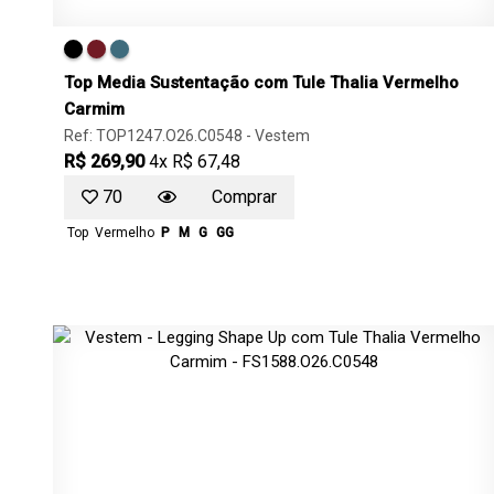
Top Media Sustentação com Tule Thalia Vermelho
Carmim
Ref: TOP1247.O26.C0548 -
Vestem
R$ 269,90
4x R$ 67,48
70
Comprar
Top
Vermelho
P
M
G
GG