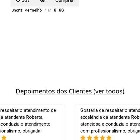
567
Comprar
Shorts
Vermelho
P
M
G
GG
Depoimentos dos Clientes (ver todos)
 ressaltar o atendimento de
Gostaria de ressaltar o aten
da atendente Roberta,
excelência da atendente Robe
 conduziu o atendimento
atenciosa e conduziu o ate
ionalismo, obrigada!
com profissionalismo, obrig