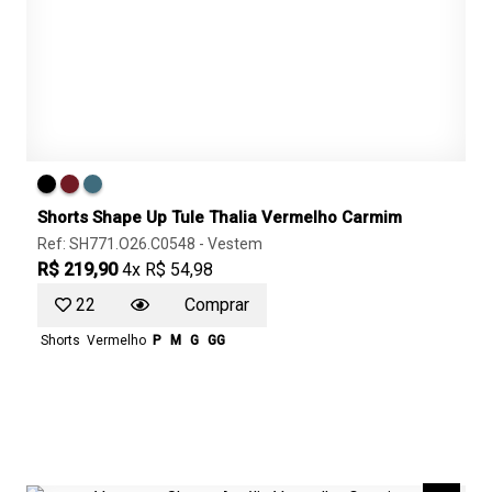
Shorts Shape Up Tule Thalia Vermelho Carmim
Ref: SH771.O26.C0548 -
Vestem
R$ 219,90
4x R$ 54,98
22
Comprar
Shorts
Vermelho
P
M
G
GG