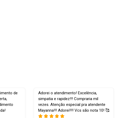
dimento de
Adorei o atendimento! Excelência,
rta,
simpatia e rapidez!!! Compraria mil
ndimento
vezes. Atenção especial pra atendente
ada!
Mayanna!!! Adorei!!!! Vcs são nota 10! 🥰