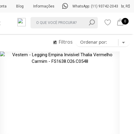
onta
Blog
Informações
WhatsApp: (11) 93742-2043
br, R$
0
Filtros