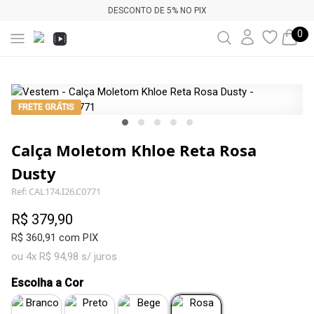
DESCONTO DE 5% NO PIX
0
FRETE GRÁTIS
Calça Moletom Khloe Reta Rosa
Dusty
Ref: CAL174.I26.C0771
R$ 379,90
R$ 360,91 com PIX
ou 4x R$ 94,98 s/ juros
Escolha a Cor