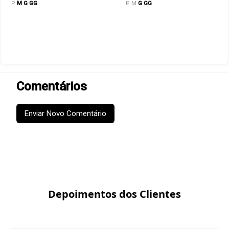
P
M
G
GG
P
M
G
GG
Comentários
Enviar Novo Comentário
Depoimentos dos Clientes