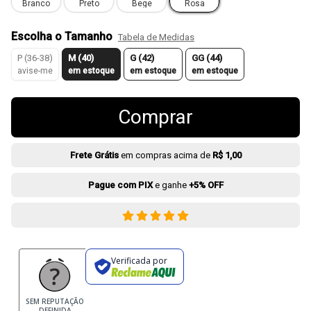
Branco
Preto
Bege
Rosa
Escolha o Tamanho
Tabela de Medidas
P (36-38)
M (40)
G (42)
GG (44)
avise-me
em estoque
em estoque
em estoque
Comprar
Frete Grátis
em compras acima de
R$ 1,00
Pague com PIX
e ganhe
+5% OFF
Verificada por
SEM REPUTAÇÃO
DEFINIDA