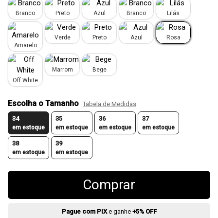
Branco
Preto
Azul
Branco
Lilás
Verde
Preto
Azul
Rosa
Amarelo
Marrom
Bege
Off White
Escolha o Tamanho
Tabela de Medidas
34
35
36
37
em estoque
em estoque
em estoque
em estoque
38
39
em estoque
em estoque
Comprar
Pague com PIX
e ganhe
+5% OFF