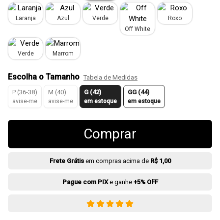
Laranja
Azul
Verde
Roxo
Off White
Verde
Marrom
Escolha o Tamanho
Tabela de Medidas
P (36-38)
M (40)
G (42)
GG (44)
avise-me
avise-me
em estoque
em estoque
Comprar
Frete Grátis
em compras acima de
R$ 1,00
Pague com PIX
e ganhe
+5% OFF