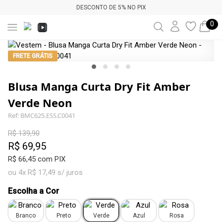
DESCONTO DE 5% NO PIX
0
FRETE GRÁTIS
Blusa Manga Curta Dry Fit Amber
Verde Neon
Ref: BMC625.ESS.C0041
R$ 139,90
R$ 69,95
R$ 66,45 com PIX
ou 4x R$ 17,49 s/ juros
Escolha a Cor
Branco
Preto
Verde
Azul
Rosa