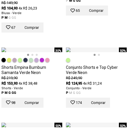
P
M
G
GG
R$ 149,90
R$ 104,93
4x R$ 26,23
65
Comprar
Blusa - Verde
P
M
G
GG
67
Comprar
30%
50%
Shorts Empina Bumbum
Conjunto Shorts e Top Cyber
Samanta Verde Neon
Verde Neon
R$ 219,90
R$ 249,90
R$ 153,93
4x R$ 38,48
R$ 124,95
4x R$ 31,24
Shorts - Verde
Conjunto - Verde
P
M
G
GG
P
M
G
GG
98
Comprar
174
Comprar
50%
50%